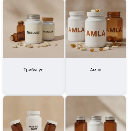
Трибулус
Амла