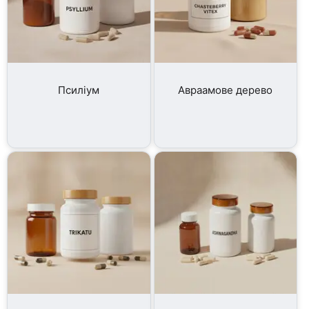
Псиліум
Авраамове дерево