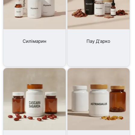
Силімарин
Пау Д'арко