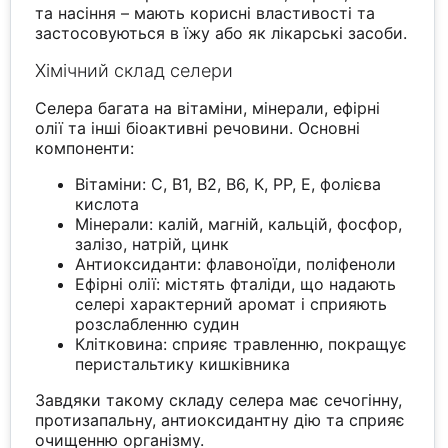
та насіння – мають корисні властивості та
застосовуються в їжу або як лікарські засоби.
Хімічний склад селери
Селера багата на вітаміни, мінерали, ефірні
олії та інші біоактивні речовини. Основні
компоненти:
Вітаміни: С, В1, В2, В6, К, РР, Е, фолієва
кислота
Мінерали: калій, магній, кальцій, фосфор,
залізо, натрій, цинк
Антиоксиданти: флавоноїди, поліфеноли
Ефірні олії: містять фталіди, що надають
селері характерний аромат і сприяють
розслабленню судин
Клітковина: сприяє травленню, покращує
перистальтику кишківника
Завдяки такому складу селера має сечогінну,
протизапальну, антиоксидантну дію та сприяє
очищенню організму.