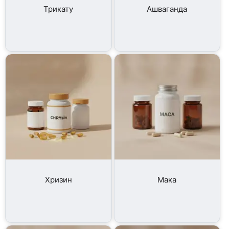
Трикату
Ашваганда
Хризин
Мака