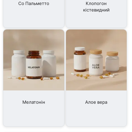
Со Пальметто
Клопогон
кістевидний
Мелатонін
Алое вера