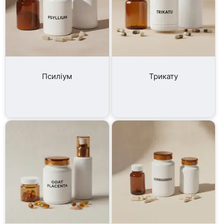
Псиліум
Трикату