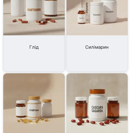
Глід
Силімарин