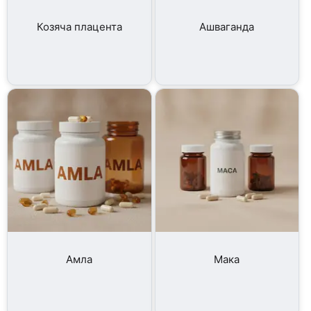
Козяча плацента
Ашваганда
Амла
Мака