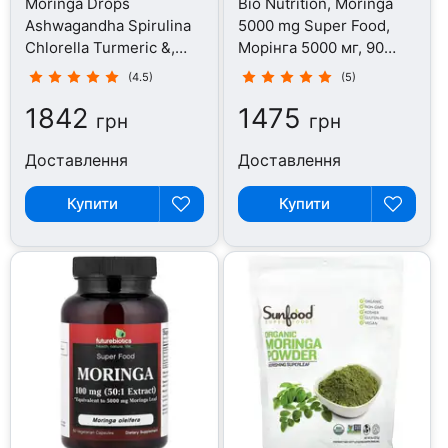
Moringa Drops
Bio Nutrition, Moringa
Ashwagandha Spirulina
5000 mg Super Food,
Chlorella Turmeric &,
Морінга 5000 мг, 90
Моринга, 60 мл
капсул
(4.5)
(5)
1842
1475
грн
грн
Доставлення
Доставлення
Купити
Купити