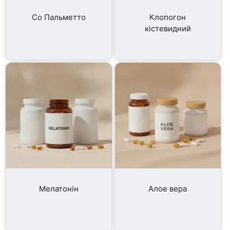
Со Пальметто
Клопогон
кістевидний
Мелатонін
Алое вера