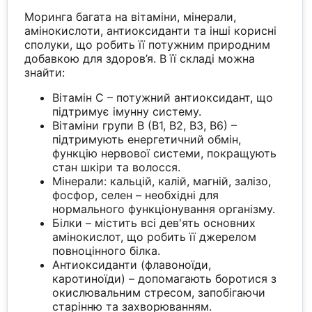
Моринга багата на вітаміни, мінерали,
амінокислоти, антиоксиданти та інші корисні
сполуки, що робить її потужним природним
добавкою для здоров’я. В її складі можна
знайти:
Вітамін С – потужний антиоксидант, що
підтримує імунну систему.
Вітаміни групи B (B1, B2, B3, B6) –
підтримують енергетичний обмін,
функцію нервової системи, покращують
стан шкіри та волосся.
Мінерали: кальцій, калій, магній, залізо,
фосфор, селен – необхідні для
нормального функціонування організму.
Білки – містить всі дев'ять основних
амінокислот, що робить її джерелом
повноцінного білка.
Антиоксиданти (флавоноїди,
каротиноїди) – допомагають боротися з
окислювальним стресом, запобігаючи
старінню та захворюванням.