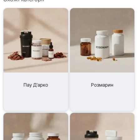
Пау Д'арко
Розмарин