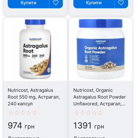
Купити
Купити
Nutricost, Astragalus
Nutricost, Organic
Root 550 mg, Астрагал,
Astragalus Root Powder
240 капсул
Unflavored, Астрагал,
454 г
974
1391
грн
грн