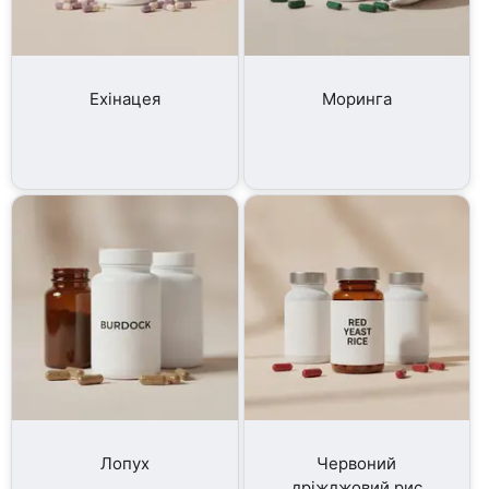
Ехінацея
Моринга
Лопух
Червоний
дріжджовий рис