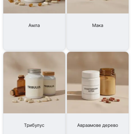
Амла
Мака
Трибулус
Авраамове дерево