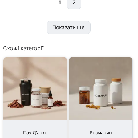
1
2
Показати ще
Схожі категорії
Пау Д'арко
Розмарин