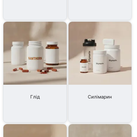
Глід
Силімарин