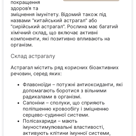
покращення
здоров’я та
зміцнення імунітету. Відомий також під
назвами "китайський астрагал" або
"сирійський астрагал". Рослина має багатий
хімічний склад, що включає активні
компоненти, які позитивно впливають на
організм.
Склад астрагалу
Астрагал містить ряд корисних біоактивних
речовин, серед яких:
Флавоноїди – потужні антиоксиданти, які
допомагають боротися з вільними
радикалами в організмі.
Сапоніни – сполуки, що сприяють
поліпшенню кровообігу і зміцненню
серцево-судинної системи.
Полісахариди – мають
імуностимулювальні властивості,
активують клітини імунної системи,