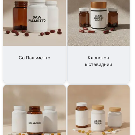
Со Пальметто
Клопогон
кістевидний