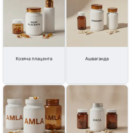
Козяча плацента
Ашваганда