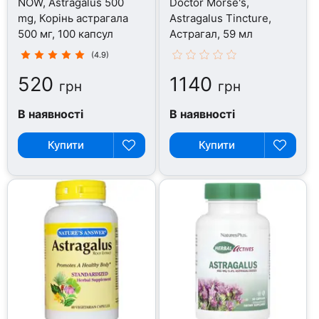
NOW, Astragalus 500
Doctor Morse's,
mg, Корінь астрагала
Astragalus Tincture,
500 мг, 100 капсул
Астрагал, 59 мл
(4.9)
520
1140
грн
грн
В наявності
В наявності
Купити
Купити