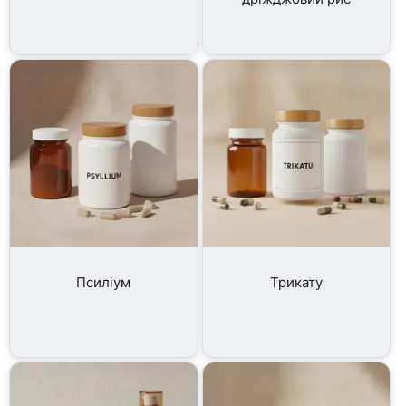
Псиліум
Трикату