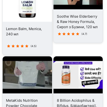
Soothe Wise Elderberry
& Raw Honey Formula,
Сироп з Бузини, 120 мл
Lemon Balm, Меліса,
240 мл
(4.7)
(4.5)
MetaKids Nutrition
8 Billion Acidophilus &
Powder Chocolate
Bifidus, Біфідобактерії,