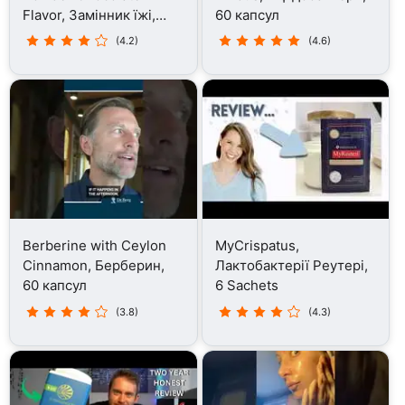
Flavor, Замінник їжі,
60 капсул
406 г
(4.2)
(4.6)
Berberine with Ceylon
MyCrispatus,
Cinnamon, Берберин,
Лактобактерії Реутері,
60 капсул
6 Sachets
(3.8)
(4.3)