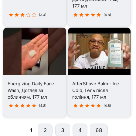
177 мл
(3.4)
(4.8)
Energizing Daily Face
AfterShave Balm - Ice
Wash, Догляд за
Cold, Гель після
обличчям, 177 мл
гоління, 177 мл
(4.8)
(4.6)
1
2
3
4
68