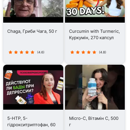
Chaga, Гриби Чага, 50 г
Curcumin with Turmeric,
Куркумін, 270 капсул
(4.6)
(4.8)
5-HTP, 5-
Micro-C, Вітамін C, 500
гідрокситриптофан, 60
г