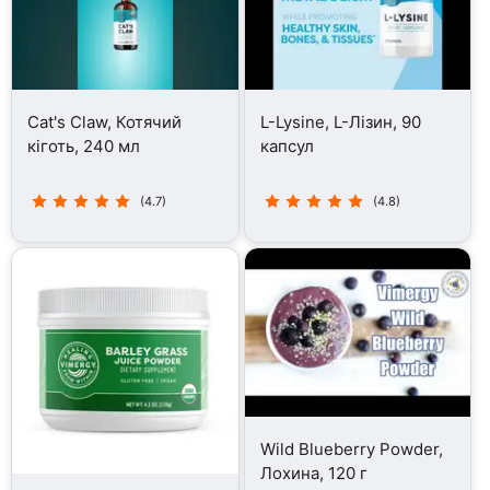
Cat's Claw, Котячий
L-Lysine, L-Лізин, 90
кіготь, 240 мл
капсул
(4.7)
(4.8)
Wild Blueberry Powder,
Лохина, 120 г