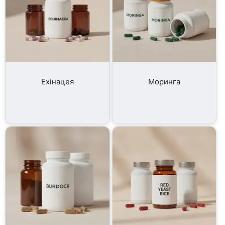
Ехінацея
Моринга