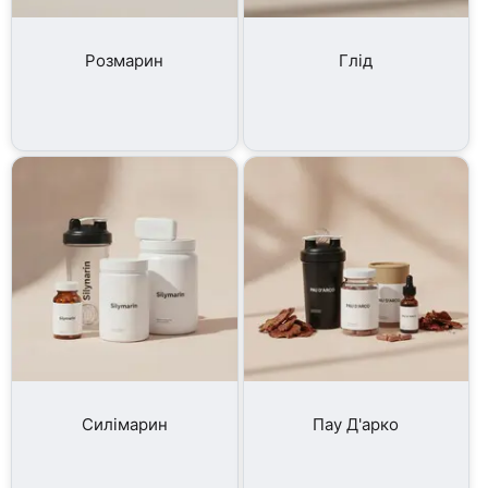
Розмарин
Глід
Силімарин
Пау Д'арко