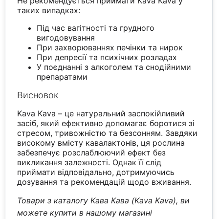
Не рекомендується приймати Kava Kava у
таких випадках:
Під час вагітності та грудного
вигодовування
При захворюваннях печінки та нирок
При депресії та психічних розладах
У поєднанні з алкоголем та снодійними
препаратами
Висновок
Kava Kava – це натуральний заспокійливий
засіб, який ефективно допомагає боротися зі
стресом, тривожністю та безсонням. Завдяки
високому вмісту кавалактонів, ця рослина
забезпечує розслаблюючий ефект без
викликання залежності. Однак її слід
приймати відповідально, дотримуючись
дозування та рекомендацій щодо вживання.
Товари з каталогу Кава Кава (Kava Kava), ви
можете купити в нашому магазині