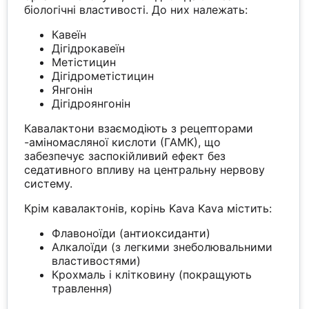
біологічні властивості. До них належать:
Кавеїн
Дігідрокавеїн
Метістицин
Дігідрометістицин
Янгонін
Дігідроянгонін
Кавалактони взаємодіють з рецепторами
-аміномасляної кислоти (ГАМК), що
забезпечує заспокійливий ефект без
седативного впливу на центральну нервову
систему.
Крім кавалактонів, корінь Kava Kava містить:
Флавоноїди (антиоксиданти)
Алкалоїди (з легкими знеболювальними
властивостями)
Крохмаль і клітковину (покращують
травлення)