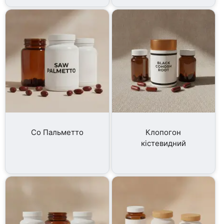
Со Пальметто
Клопогон
кістевидний