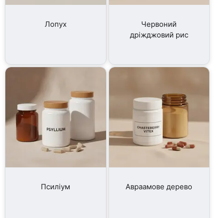
Лопух
Червоний
дріжджовий рис
Псиліум
Авраамове дерево