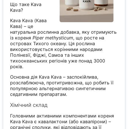
Що таке Kava
Kava?
Kava Kava (Кава
Кава) – це
натуральна рослинна добавка, яку отримують
із кореня
Piper methysticum
, що росте на
островах Тихого океану. Ця рослина
використовується корінними народами
Полінезії, Фіджі, Самоа та інших
тихоокеанських регіонів уже понад 3000
років.
Основна дія Kava Kava – заспокійлива,
розслаблююча, протитривожна, що робить її
популярною альтернативою синтетичним
седативним препаратам.
Хімічний склад
Головними активними компонентами кореня
Kava Kava є кавалактони (або кавапірони) –
органічні сполуки, які відповідають за її