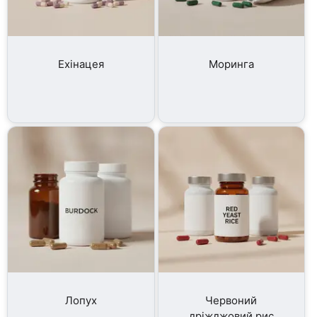
Ехінацея
Моринга
Лопух
Червоний
дріжджовий рис