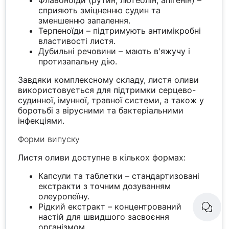
Флавоноїди (рутин, лютеолін, апігенін) –
сприяють зміцненню судин та
зменшенню запалення.
Терпеноїди – підтримують антимікробні
властивості листя.
Дубильні речовини – мають в'яжучу і
протизапальну дію.
Завдяки комплексному складу, листя оливи
використовується для підтримки серцево-
судинної, імунної, травної системи, а також у
боротьбі з вірусними та бактеріальними
інфекціями.
Форми випуску
Листя оливи доступне в кількох формах:
Капсули та таблетки – стандартизовані
екстракти з точним дозуванням
олеуропеїну.
Рідкий екстракт – концентрований
настій для швидшого засвоєння
організмом.