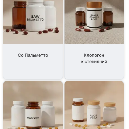
Со Пальметто
Клопогон
кістевидний