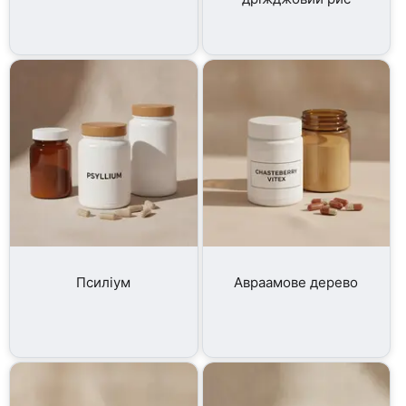
Псиліум
Авраамове дерево