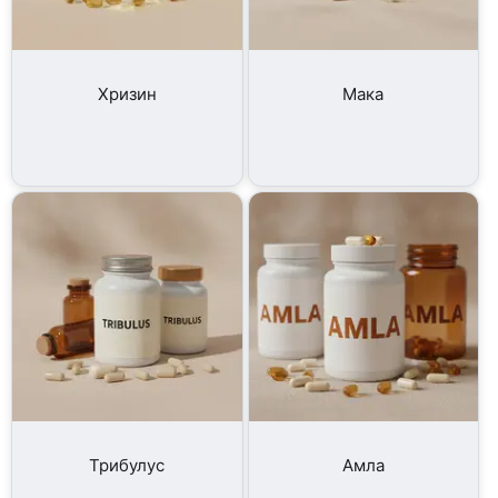
Хризин
Мака
Трибулус
Амла