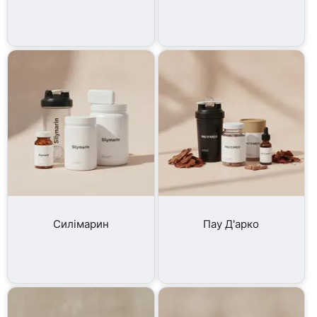
Силімарин
Пау Д'арко