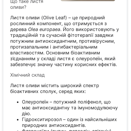
Що таке листя
оливи?
Листя оливи (Olive Leaf) – це природний
рослинний компонент, що отримується з
дерева
Olea europaea
. Його використовують у
традиційній та сучасній фітотерапії завдяки
потужним антиоксидантним, противірусним,
протизапальним і антибактеріальним
властивостям. Основним біоактивним
з’єднанням у складі листя є олеуропеїн, який
забезпечує значну частину корисних ефектів.
Хімічний склад
Листя оливи містить широкий спектр
біоактивних сполук, серед яких:
Олеуропеїн – потужний поліфенол, що
має антиоксидантну та імуномодулюючу
дію.
Гідрокситирозол – один із найсильніших
природних антиоксидантів.