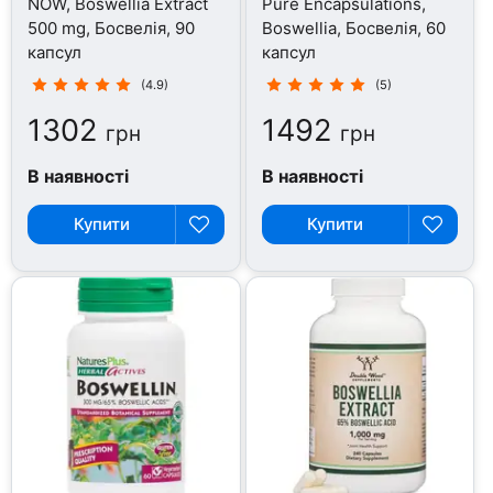
NOW, Boswellia Extract
Pure Encapsulations,
500 mg, Босвелія, 90
Boswellia, Босвелія, 60
капсул
капсул
(4.9)
(5)
1302
1492
грн
грн
В наявності
В наявності
Купити
Купити