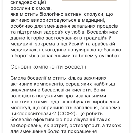
складовою цієї
рослини є смола,
яка містить біологічно активні сполуки, що
активно використовуються в медицині,
особливо для зменшення запальних процесів
та підтримки здоров’я суглобів. Босвелія має
давню історію застосування в традиційній
медицині, зокрема в індійській та арабській
медицинах, і сьогодні є популярною добавкою
в боротьбі з запаленнями та болем у суглобах.
Основні компоненти Босвелії
Смола босвелії містить кілька важливих
активних компонентів, серед яких найбільш
вивченими є басвелевіки кислоти. Вони
володіють потужними протизапальними
властивостями і здатні інгібувати вироблення
молекул, що спричиняють запалення, зокрема
циклооксигенази-2 (COX-2). Це робить
босвелію ефективною при лікуванні таких
захворювань, як артрит, остеоартрит, а також
для зменшення болю та покращення