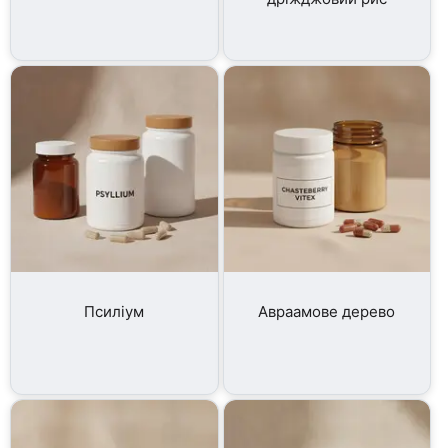
Псиліум
Авраамове дерево