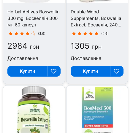
Herbal Actives Boswellin
Double Wood
300 mg, Босвеллін 300
Supplements, Boswellia
мг, 60 капсул
Extract, Босвелія, 240
капсул
(3.9)
(4.6)
2984
1305
грн
грн
Доставлення
Доставлення
Купити
Купити