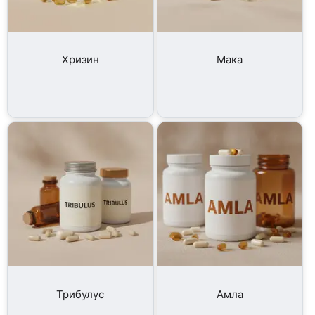
Хризин
Мака
Трибулус
Амла