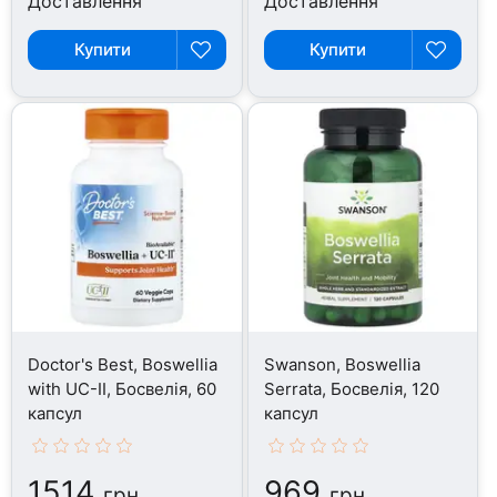
Доставлення
Доставлення
Купити
Купити
Doctor's Best, Boswellia
Swanson, Boswellia
with UC-II, Босвелія, 60
Serrata, Босвелія, 120
капсул
капсул
1514
969
грн
грн