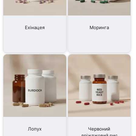
Ехінацея
Моринга
Лопух
Червоний
дріжджовий рис