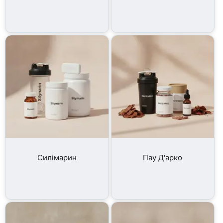
Силімарин
Пау Д'арко