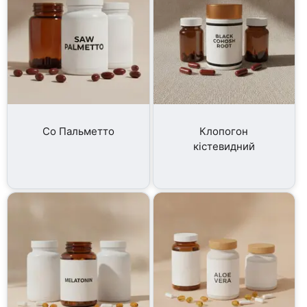
Со Пальметто
Клопогон
кістевидний