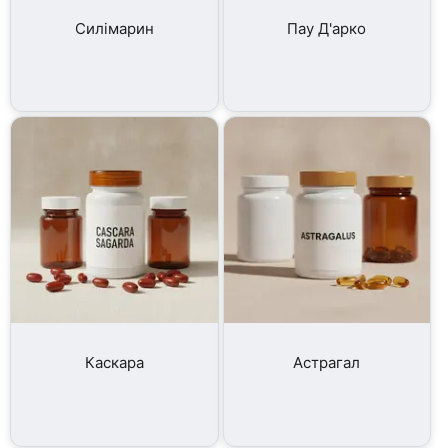
Силімарин
Пау Д'арко
Каскара
Астрагал