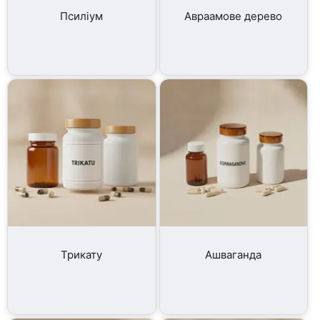
Псиліум
Авраамове дерево
Трикату
Ашваганда