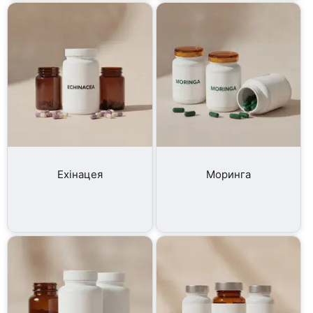
Ехінацея
Моринга