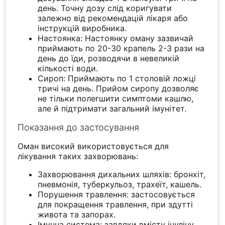
день. Точну дозу слід коригувати
залежно від рекомендацій лікаря або
інструкцій виробника.
Настоянка: Настоянку оману зазвичай
приймають по 20-30 крапель 2-3 рази на
день до їди, розводячи в невеликій
кількості води.
Сироп: Приймають по 1 столовій ложці
тричі на день. Прийом сиропу дозволяє
не тільки полегшити симптоми кашлю,
але й підтримати загальний імунітет.
Показання до застосування
Оман високий використовується для
лікування таких захворювань:
Захворювання дихальних шляхів: бронхіт,
пневмонія, туберкульоз, трахеїт, кашель.
Порушення травлення: застосовується
для покращення травлення, при здутті
живота та запорах.
Імунна система: завдяки вмісту інуліну,