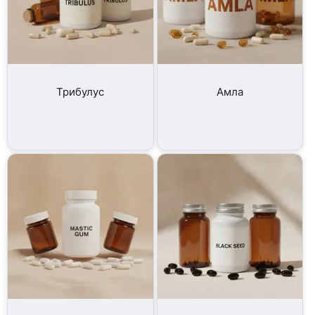
Трибулус
Амла