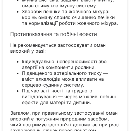
оман стимулює імунну систему.
Хвороби печінки та жовчного міхура:
корінь оману сприяє очищенню печінки
та нормалізації роботи жовчного міхура.
Протипоказання та побічні ефекти
Не рекомендується застосовувати оман
високий у разі:
Індивідуальної непереносимості або
алергії на компоненти рослини.
Підвищеного артеріального тиску —
вміст алкалоїдів може впливати на
серцево-судинну систему.
Під час вагітності та грудного
вигодовування — через можливі побічні
ефекти для матері та дитини.
Загалом, при правильному застосуванні оман
високий є потужним природним засобом,
який підтримує здоров'я і допомагає при ряді
захворювань. Однак перед початком