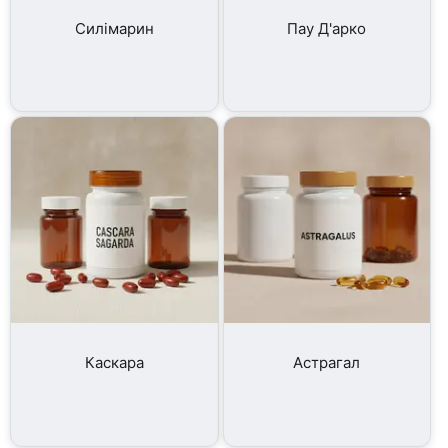
Силімарин
Пау Д'арко
Каскара
Астрагал