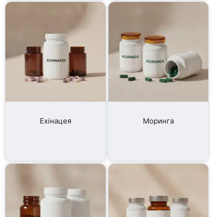
Ехінацея
Моринга