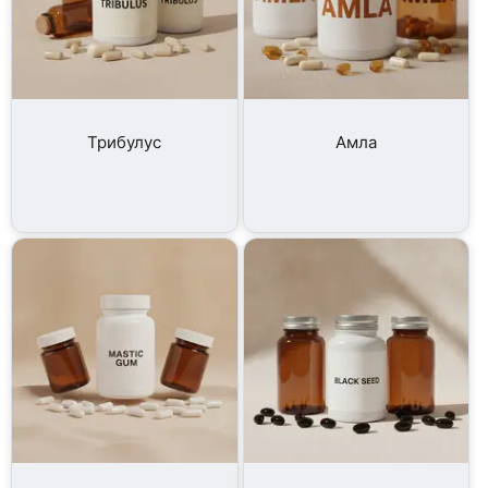
Трибулус
Амла