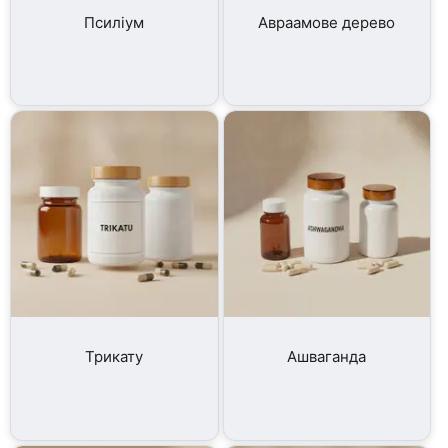
Псиліум
Авраамове дерево
Трикату
Ашваганда