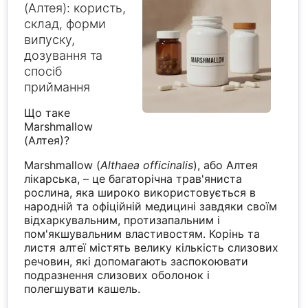
(Алтея): користь,
склад, форми
випуску,
дозування та
спосіб
приймання
Що таке
Marshmallow
(Алтея)?
Marshmallow (
Althaea officinalis
), або Алтея
лікарська, – це багаторічна трав'яниста
рослина, яка широко використовується в
народній та офіційній медицині завдяки своїм
відхаркувальним, протизапальним і
пом'якшувальним властивостям. Корінь та
листя алтеї містять велику кількість слизових
речовин, які допомагають заспокоювати
подразнення слизових оболонок і
полегшувати кашель.