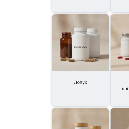
Лопух
др