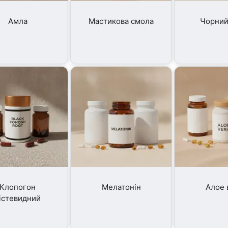
Амла
Мастикова смола
Чорний
Клопогон
Мелатонін
Алое 
істевидний