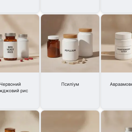
Червоний
Псиліум
Авраамов
іжджовий рис