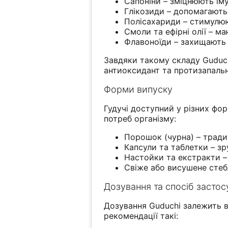
Сапоніни – зміцнюють іму
Глікозиди – допомагають 
Полісахариди – стимулюют
Смоли та ефірні олії – м
Флавоноїди – захищають 
Завдяки такому складу Guduch
антиоксидант та протизапальн
Форми випуску
Гудучі доступний у різних фо
потреб організму:
Порошок (чурна) – традиц
Капсули та таблетки – з
Настойки та екстракти –
Свіже або висушене стеб
Дозування та спосіб засто
Дозування Guduchi залежить в
рекомендації такі: