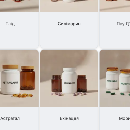
Глід
Силімарин
Пау Д
Астрагал
Ехінацея
Мори