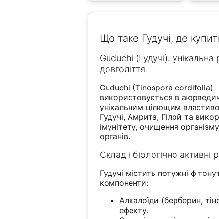
Що таке Гудучі, де купит
Guduchi (Гудучі): унікальна
довголіття
Guduchi (Tinospora cordifolia
використовується в аюрведич
унікальним цілющим властиво
Гудучі, Амрита, Гілой та вик
імунітету, очищення організму
органів.
Склад і біологічно активні
Гудучі містить потужні фітонут
компоненти:
Алкалоїди (берберин, ті
ефекту.