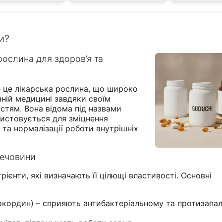
и?
 рослина для здоров’я та
) – це лікарська рослина, що широко
ній медицині завдяки своїм
стям. Вона відома під назвами
ористовується для зміцнення
 та нормалізації роботи внутрішніх
 речовини
рієнти, які визначають її цілющі властивості. Основні
нокордин) – сприяють антибактеріальному та протизапа