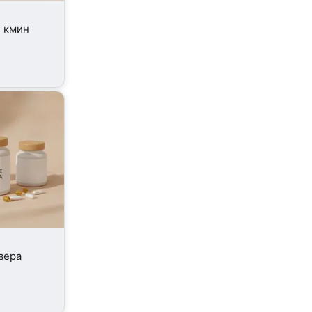
 кмин
вера