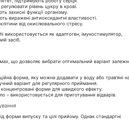
нітет, підтримують роботу серця.
регулювати рівень цукру в крові.
ь захисні функції організму.
ають виражені антиоксидантні властивості.
клітини від окислювального стресу.
i використовується як адаптоген, імуностимулятор,
ий засіб.
рмах, що дозволяє вибрати оптимальний варіант залежн
ійна форма, яку можна додавати у воду або трав’яні на
ручний варіант для регулярного приймання.
 концентровані форми для швидкого ефекту.
ло – використовується для приготування відварів.
сування
ід форми випуску та цілі прийому. Однак стандартні