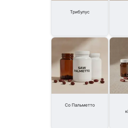
Трибулус
Со Пальметто
к