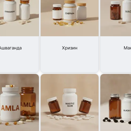
Ашваганда
Хризин
Ма