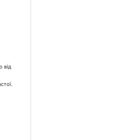
о від
стої.