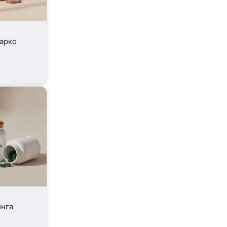
'арко
нга