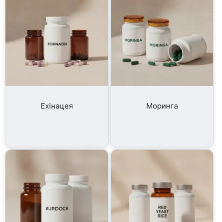
Ехінацея
Моринга