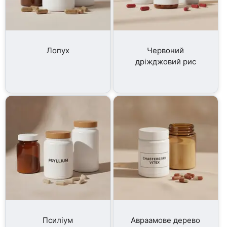
Лопух
Червоний
дріжджовий рис
Псиліум
Авраамове дерево