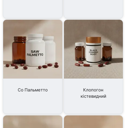
Со Пальметто
Клопогон
кістевидний