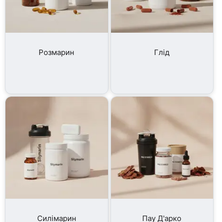
Розмарин
Глід
Силімарин
Пау Д'арко