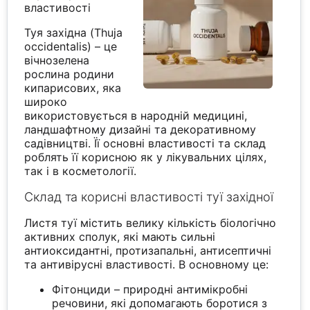
властивості
Туя західна (Thuja
occidentalis) – це
вічнозелена
рослина родини
кипарисових, яка
широко
використовується в народній медицині,
ландшафтному дизайні та декоративному
садівництві. Її основні властивості та склад
роблять її корисною як у лікувальних цілях,
так і в косметології.
Склад та корисні властивості туї західної
Листя туї містить велику кількість біологічно
активних сполук, які мають сильні
антиоксидантні, протизапальні, антисептичні
та антивірусні властивості. В основному це:
Фітонциди – природні антимікробні
речовини, які допомагають боротися з