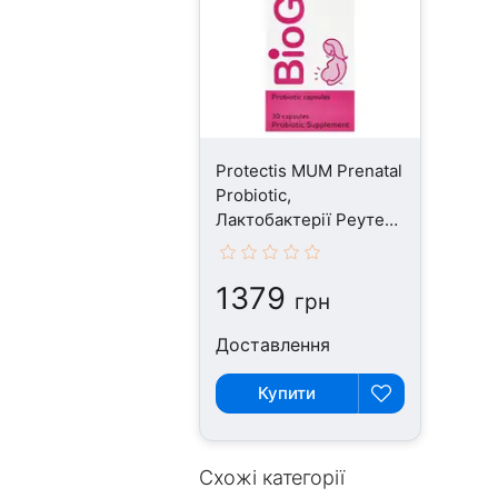
Protectis MUM Prenatal
Probiotic,
Лактобактерії Реутері,
30 капсул
1379
грн
Доставлення
Купити
Схожі категорії