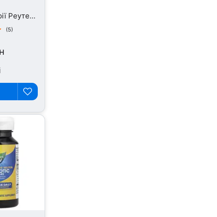
ії Реутері,
(5)
н
і