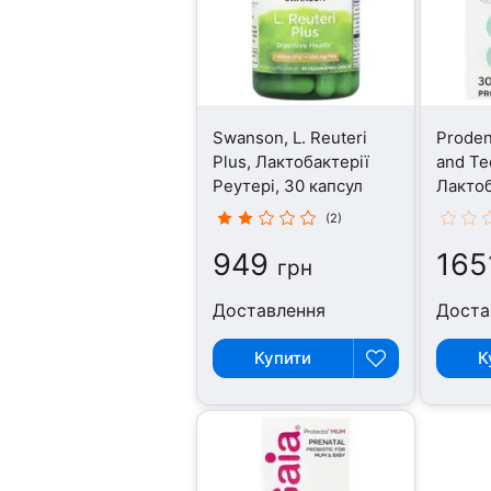
Swanson, L. Reuteri
Proden
Plus, Лактобактерії
and Te
Реутері, 30 капсул
Лактоб
30 таб
(2)
949
165
грн
Доставлення
Доста
Купити
К