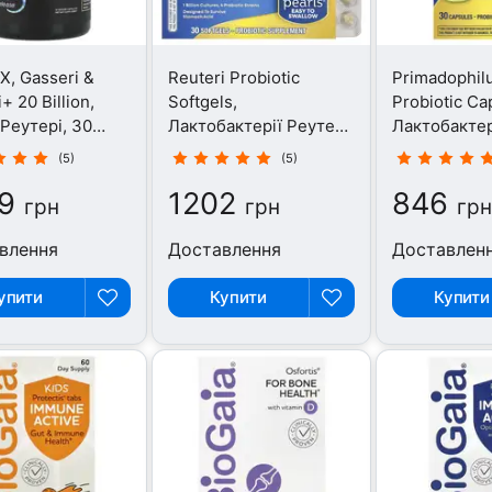
, Gasseri &
Reuteri Probiotic
Primadophilu
+ 20 Billion,
Softgels,
Probiotic Ca
 Реутері, 30
Лактобактерії Реутері,
Лактобактер
30 капсул
30 капсул
(5)
(5)
9
1202
846
грн
грн
грн
влення
Доставлення
Доставлен
упити
Купити
Купити