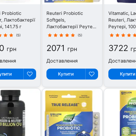
 Probiotic
Reuteri Probiotic
Vitamatic, La
, Лактобактерії
Softgels,
Reuteri, Лак
, 141.75 г
Лактобактерії Реутері,
Реутері, 100
60 капсул
(5)
(5)
0
2071
3722
грн
грн
г
влення
Доставлення
Доставлен
упити
Купити
Купити