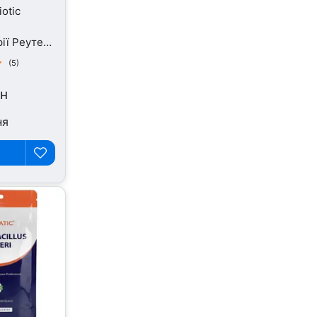
iotic
ії Реутері,
(5)
рн
ня