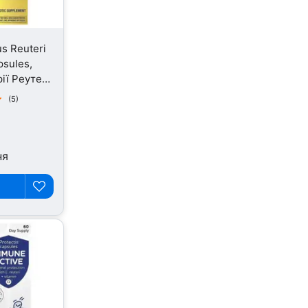
s Reuteri
psules,
ії Реутері,
(5)
ня