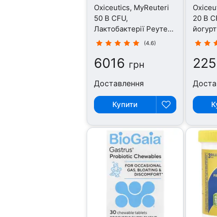
Oxiceutics, MyReuteri
Oxiceu
50 B CFU,
20 B C
Лактобактерії Реутері,
йогурт
30 капсул
(4.6)
6016
225
грн
Доставлення
Доста
Купити
К