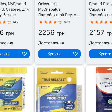
tics, MyReuteri
Oxiceutics,
Reuteri Prob
FU, Стартер для
MyCrispatus,
Capsules,
у, 6 саше
Лактобактерії Реутері,
Лактобактер
6 Sachets
90 капсул
(4.2)
(4.3)
6
2256
2157
грн
грн
г
влення
Доставлення
Доставлен
упити
Купити
Купити