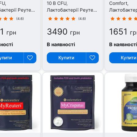
FU,
10 B CFU,
Comfort,
актерії Реутері,
Лактобактерії Реутері,
Лактобактер
сул
30 капсул
30 таблеток
(4.6)
(4.6)
1
3490
1651
грн
грн
гр
вності
В наявності
В наявност
упити
Купити
Купити