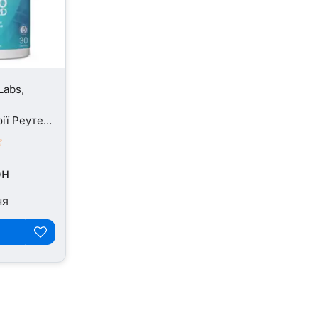
Labs,
ії Реутері,
рн
ня