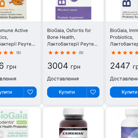
mmune Active
BioGaia, Osfortis for
BioGaia, Im
ics,
Bone Health,
Probiotics,
актерії Реутері,
Лактобактерії Реутері,
Лактобактер
леток
60 капсул
60 капсул
(5)
(5)
6
3004
2447
грн
грн
г
влення
Доставлення
Доставлен
упити
Купити
Купити