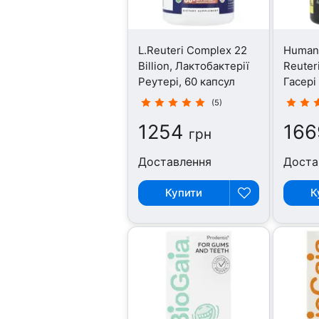
L.Reuteri Complex 22
HumanX
Billion, Лактобактерії
Reuteri
Реутері, 60 капсул
Гасері
капсул
(5)
1254
166
грн
Доставлення
Доста
Купити
К