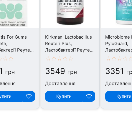
tis For Gums
Kirkman, Lactobacillus
Microbiome 
eth,
Reuteri Plus,
PyloGuard,
актерії Реутері,
Лактобактерії Реутері,
Лактобактер
леток
120 капсул
30 капсул
1
3549
3351
грн
грн
г
влення
Доставлення
Доставлен
упити
Купити
Купити