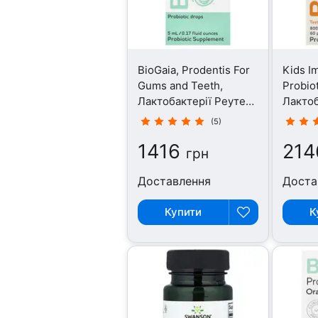
BioGaia, Prodentis For
Kids I
Gums and Teeth,
Probiot
Лактобактерії Реутері,
Лактоб
5 мл
60 таб
(5)
1416
214
грн
Доставлення
Доста
Купити
К