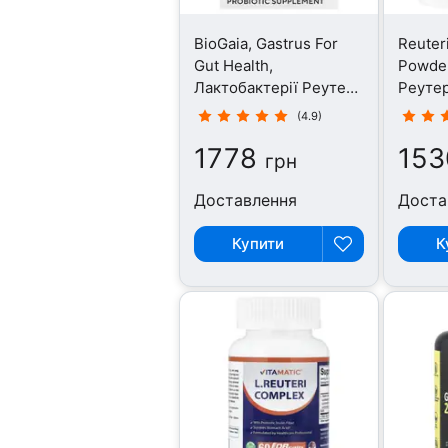
BioGaia, Gastrus For
Reuteri
Gut Health,
Powder
Лактобактерії Реутері,
Реутері
30 таблеток
(4.9)
1778
153
грн
Доставлення
Доста
Купити
К