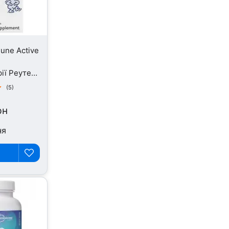
mune Active
ії Реутері,
(5)
рн
ня