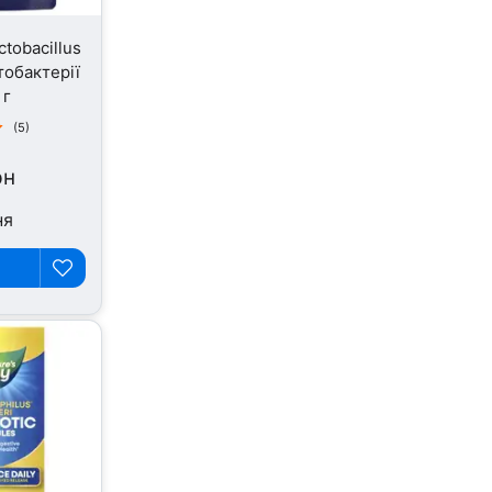
ctobacillus
тобактерії
 г
(5)
рн
ня