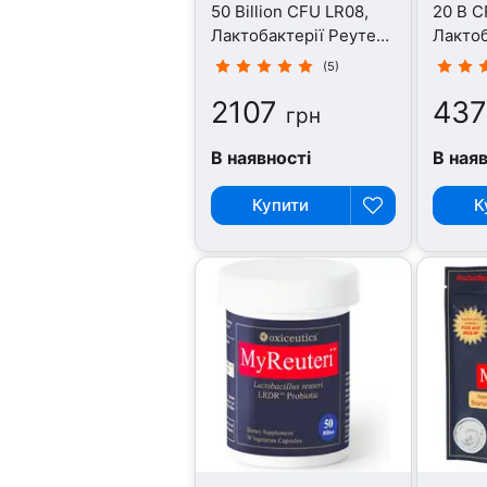
50 Billion CFU LR08,
20 B C
Лактобактерії Реутері,
Лактоб
60 капсул
30 кап
(5)
2107
437
грн
В наявності
В ная
Купити
К