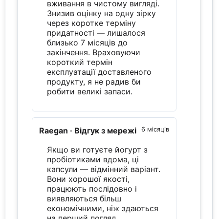
вживання в чистому вигляді.
Знизив оцінку на одну зірку
через коротке терміну
придатності — лишалося
близько 7 місяців до
закінчення. Враховуючи
короткий термін
експлуатації доставленого
продукту, я не радив би
робити великі запаси.
Raegan
· Відгук з мережі
6 місяців
Якщо ви готуєте йогурт з
пробіотиками вдома, ці
капсули — відмінний варіант.
Вони хорошої якості,
працюють послідовно і
виявляються більш
економічними, ніж здаються
на перший погляд.