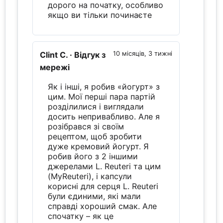
дорого на початку, особливо
якщо ви тільки починаєте
Clint C.
· Відгук з
10 місяців, 3 тижні
мережі
Як і інші, я робив «йогурт» з
цим. Мої перші пара партій
розділилися і виглядали
досить непривабливо. Але я
розібрався зі своїм
рецептом, щоб зробити
дуже кремовий йогурт. Я
робив його з 2 іншими
джерелами L. Reuteri та цим
(MyReuteri), і капсули
корисні для серця L. Reuteri
були єдиними, які мали
справді хороший смак. Але
спочатку – як це