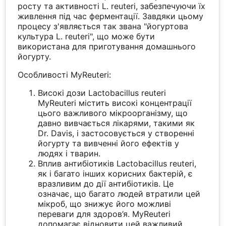
росту та активності L. reuteri, забезпечуючи їх
живлення під час ферментації. Завдяки цьому
процесу з'являється так звана "йогуртова
культура L. reuteri", що може бути
використана для приготування домашнього
йогурту.
Особливості MyReuteri:
Високі дози Lactobacillus reuteri
MyReuteri містить високі концентрації
цього важливого мікроорганізму, що
давно вивчається лікарями, такими як
Dr. Davis, і застосовується у створенні
йогурту та вивченні його ефектів у
людях і тварин.
Вплив антибіотиків Lactobacillus reuteri,
як і багато інших корисних бактерій, є
вразливим до дії антибіотиків. Це
означає, що багато людей втратили цей
мікроб, що знижує його можливі
переваги для здоров’я. MyReuteri
допомагає відновити цей важливий