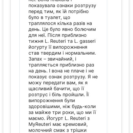
показувала ознаки розтрузу
перед тим, як їй потрібно
було в туалет, що
траплялося кілька разів на
день. Це було явно болючим
для неї. Після приблизно
тижня L. Reuteri та L. gasseri
йогурту її випорожнення
став твердим і нормальним.
Запах – звичайний, і
трапляється приблизно раз
на день. І вона не плаче і не
показує ознак розтрузу. Я не
можу передати вам, як я
щасливий бачити, що її
розтрус і біль пройшли. Її
випорожнення були
здоровішими, ніж будь-коли
за майже три роки, що ми її
маємо. Йогурт L. Reuteri з
MyReuteri має кремовий,
молочний смак з трішки