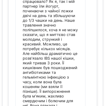
спрацювало? Як я, так і мій
партнер їли йогурт,
починаючи з чайної ложки
двічі на день та збільшуючи
до 1/3 чашки на день. Наше
травлення значно
поліпшилося, хоча я не можу
сказати, що я миттєво став
молодим, стрункий і
красивий. Можливо, це
потребує кількох місяців.
Але найбільш драматично це
розв'язало IBS нашої кішки,
який тривав 3 роки. Її
кишківник був пошкоджений
антибіотиками та
гельмінтною інфекцією з
часу, коли вона була
кошеням (ми взяли її
пізніше). Її випорожнення
була м'яким, жахливо
смердючим і болючим для
неї. Вона плакала і