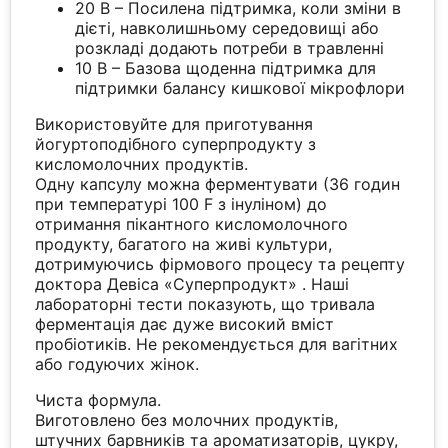
20 B – Посилена підтримка, коли зміни в
дієті, навколишньому середовищі або
розкладі додають потреби в травленні
10 B – Базова щоденна підтримка для
підтримки балансу кишкової мікрофлори
Використовуйте для приготування
йогуртоподібного суперпродукту з
кисломолочних продуктів.
Одну капсулу можна ферментувати (36 годин
при температурі 100 F з інуліном) до
отримання пікантного кисломолочного
продукту, багатого на живі культури,
дотримуючись фірмового процесу та рецепту
доктора Девіса «Суперпродукт» . Наші
лабораторні тести показують, що тривала
ферментація дає дуже високий вміст
пробіотиків. Не рекомендується для вагітних
або годуючих жінок.
Чиста формула.
Виготовлено без молочних продуктів,
штучних барвників та ароматизаторів, цукру,