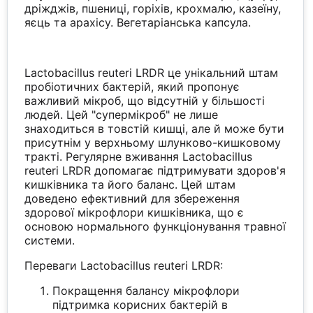
дріжджів, пшениці, горіхів, крохмалю, казеїну,
яєць та арахісу. Вегетаріанська капсула.
Lactobacillus reuteri LRDR це унікальний штам
пробіотичних бактерій, який пропонує
важливий мікроб, що відсутній у більшості
людей. Цей "супермікроб" не лише
знаходиться в товстій кишці, але й може бути
присутнім у верхньому шлунково-кишковому
тракті. Регулярне вживання Lactobacillus
reuteri LRDR допомагає підтримувати здоров'я
кишківника та його баланс. Цей штам
доведено ефективний для збереження
здорової мікрофлори кишківника, що є
основою нормального функціонування травної
системи.
Переваги Lactobacillus reuteri LRDR:
Покращення балансу мікрофлори
підтримка корисних бактерій в