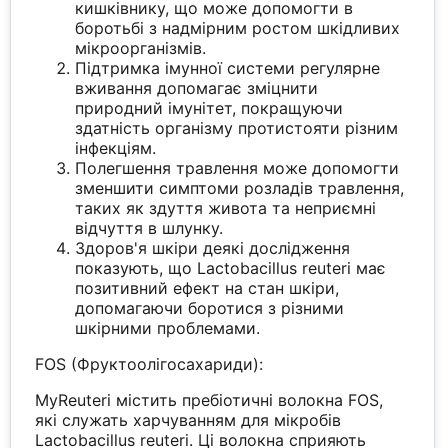
кишківнику, що може допомогти в
боротьбі з надмірним ростом шкідливих
мікроорганізмів.
Підтримка імунної системи регулярне
вживання допомагає зміцнити
природний імунітет, покращуючи
здатність організму протистояти різним
інфекціям.
Полегшення травлення може допомогти
зменшити симптоми розладів травлення,
таких як здуття живота та неприємні
відчуття в шлунку.
Здоров'я шкіри деякі дослідження
показують, що Lactobacillus reuteri має
позитивний ефект на стан шкіри,
допомагаючи боротися з різними
шкірними проблемами.
FOS (Фруктоолігосахариди):
MyReuteri містить пребіотичні волокна FOS,
які служать харчуванням для мікробів
Lactobacillus reuteri. Ці волокна сприяють