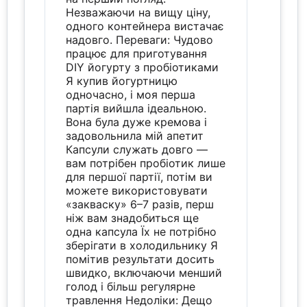
Незважаючи на вищу ціну,
одного контейнера вистачає
надовго. Переваги: Чудово
працює для приготування
DIY йогурту з пробіотиками
Я купив йогуртницю
одночасно, і моя перша
партія вийшла ідеальною.
Вона була дуже кремова і
задовольнила мій апетит
Капсули служать довго —
вам потрібен пробіотик лише
для першої партії, потім ви
можете використовувати
«закваску» 6–7 разів, перш
ніж вам знадобиться ще
одна капсула Їх не потрібно
зберігати в холодильнику Я
помітив результати досить
швидко, включаючи менший
голод і більш регулярне
травлення Недоліки: Дещо