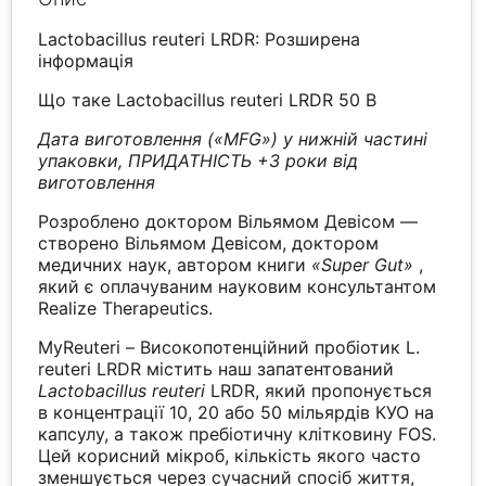
Lactobacillus reuteri LRDR: Розширена
інформація
Що таке Lactobacillus reuteri LRDR 50 B
Дата виготовлення («MFG») у нижній частині
упаковки, ПРИДАТНІСТЬ +3 роки від
виготовлення
Розроблено доктором Вільямом Девісом —
створено Вільямом Девісом, доктором
медичних наук, автором книги
«Super Gut»
,
який є оплачуваним науковим консультантом
Realize Therapeutics.
MyReuteri – Високопотенційний пробіотик L.
reuteri LRDR містить наш запатентований
Lactobacillus reuteri
LRDR, який пропонується
в концентрації 10, 20 або 50 мільярдів КУО на
капсулу, а також пребіотичну клітковину FOS.
Цей корисний мікроб, кількість якого часто
зменшується через сучасний спосіб життя,