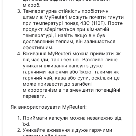
мікроб.
Температурна стійкість пробіотичні
штами в MyReuteri можуть почати гинути
при температурі понад 43C (110F). Проте
продукт зберігається при кімнатній
температурі, і навіть якщо він був
доставлений теплим, він залишається
ефективним.
Вживання MyReuteri можна приймати як
під час їди, так і без неї. Важливо лише
уникати вживання капсул з дуже
гарячими напоями або їжею, такими як
гарячий чай, кава або супи, оскільки це
може призвести до загибелі
мікроорганізмів та зменшити потенційні
переваги.
Як використовувати MyReuteri:
Приймати капсули можна незалежно від
їжі.
Уникайте вживання з дуже гарячими