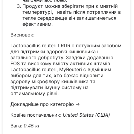
напоями або їжею.
Продукт можна зберігати при кімнатній
температурі, і навіть після потрапляння в
тепле середовище він залишатиметься
ефективним.
Висновок:
Lactobacillus reuteri LRDR є потужним засобом
для підтримки здоров’я кишківника і
загального добробуту. Завдяки додаванню
FOS та високому вмісту активних штамів
Lactobacillus reuteri, MyReuteri є відмінним
вибором для тих, хто бажає відновити
здорову мікрофлору кишківника та
підтримувати імунну систему на
оптимальному рівні.
Докладніше про категорію →
Країна постачальник:
United States (США)
Вага:
0.45 кг