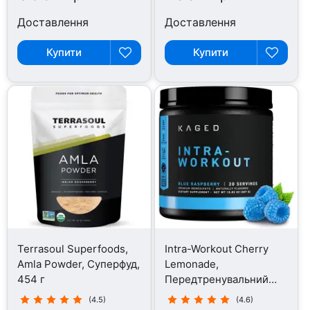
Доставлення
Доставлення
Купити
Купити
Terrasoul Superfoods,
Intra-Workout Cherry
Amla Powder, Суперфуд,
Lemonade,
454 г
Передтренувальний
комплекс, 314 г
(4.5)
(4.6)