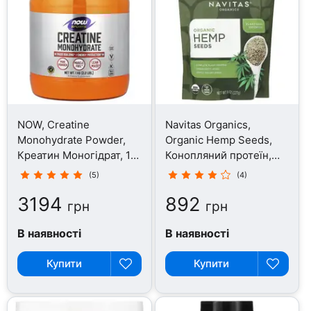
NOW, Creatine
Navitas Organics,
Monohydrate Powder,
Organic Hemp Seeds,
Креатин Моногідрат, 1
Конопляний протеїн,
кг
227 г
(5)
(4)
3194
892
грн
грн
В наявності
В наявності
Купити
Купити