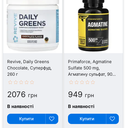
Revive, Daily Greens
Primaforce, Agmatine
Chocolate, Суперфуд,
Sulfate 500 mg,
260 г
Агматину сульфат, 90
капсул
2076
949
грн
грн
В наявності
В наявності
Купити
Купити