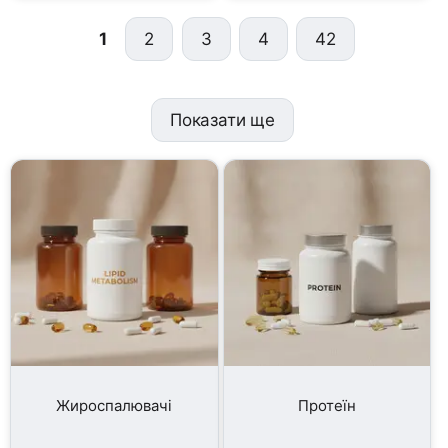
1
2
3
4
42
Показати ще
Жироспалювачі
Протеїн