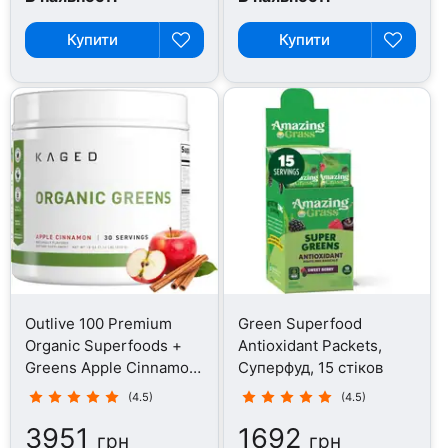
Купити
Купити
Outlive 100 Premium
Green Superfood
Organic Superfoods +
Antioxidant Packets,
Greens Apple Cinnamon,
Суперфуд, 15 стіков
Суперфуд, 510 г
(4.5)
(4.5)
3951
1692
грн
грн