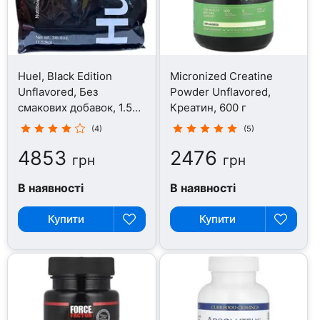
Huel, Black Edition
Micronized Creatine
Unflavored, Без
Powder Unflavored,
смакових добавок, 1.53
Креатин, 600 г
кг
(4)
(5)
4853
2476
грн
грн
В наявності
В наявності
Купити
Купити