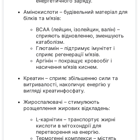
енергетичного заряду.
Амінокислоти – будівельний матеріал для
білків та м’язів:
BCAA (лейцин, ізолейцин, валін) –
сприяють відновленню, зменшують
катаболізм.
Глютамін – підтримує імунітет і
сприяє регенерації м’язів.
Аргінін – покращує кровообіг і
насичення м’язів киснем.
Креатин – сприяє збільшенню сили та
витривалості, накопичує енергію у
вигляді креатинфосфату.
Жироспалювачі – стимулюють
розщеплення жирових відкладень:
L-карнітин – транспортує жирні
кислоти в мітохондрії для
перетворення на енергію.
Термогенні комплекси – містять