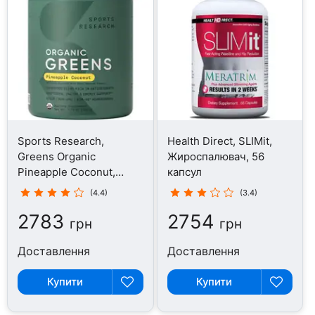
Sports Research,
Health Direct, SLIMit,
Greens Organic
Жироспалювач, 56
Pineapple Coconut,
капсул
Суперфуд, 220 г
(4.4)
(3.4)
2783
2754
грн
грн
Доставлення
Доставлення
Купити
Купити