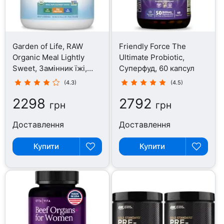
Garden of Life, RAW
Friendly Force The
Organic Meal Lightly
Ultimate Probiotic,
Sweet, Замінник їжі,
Суперфуд, 60 капсул
532 г
(4.3)
(4.5)
2298
2792
грн
грн
Доставлення
Доставлення
Купити
Купити