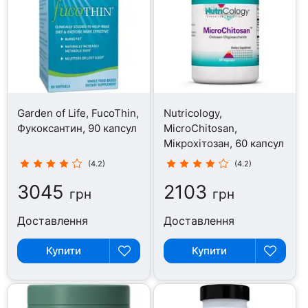
Garden of Life, FucoThin,
Nutricology,
Фукоксантин, 90 капсул
MicroChitosan,
Мікрохітозан, 60 капсул
(4.2)
(4.2)
3045
2103
грн
грн
Доставлення
Доставлення
Купити
Купити