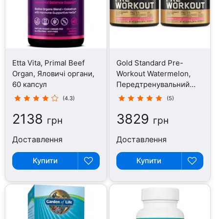
Etta Vita, Primal Beef
Gold Standard Pre-
Organ, Яловичі органи,
Workout Watermelon,
60 капсул
Передтренувальний
комплекс, 300 г
(4.3)
(5)
2138
3829
грн
грн
Доставлення
Доставлення
Купити
Купити