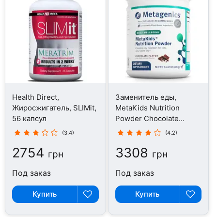
Health Direct,
Заменитель еды,
Жиросжигатель, SLIMit,
MetaKids Nutrition
56 капсул
Powder Chocolate
Flavor, 406 г
(3.4)
(4.2)
2754
3308
грн
грн
Под заказ
Под заказ
Купить
Купить