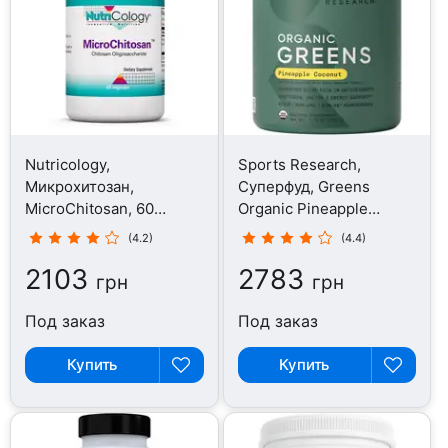
Nutricology,
Sports Research,
Микрохитозан,
Суперфуд, Greens
MicroChitosan, 60
Organic Pineapple
капсул
Coconut, 220 г
(4.2)
(4.4)
2103
2783
грн
грн
Под заказ
Под заказ
Купить
Купить