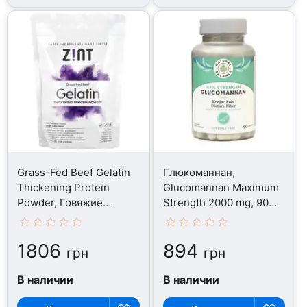
Grass-Fed Beef Gelatin
Глюкоманнан,
Thickening Protein
Glucomannan Maximum
Powder, Говяжие
Strength 2000 mg, 90
органы, 454 г
капсул
1806
894
грн
грн
В наличии
В наличии