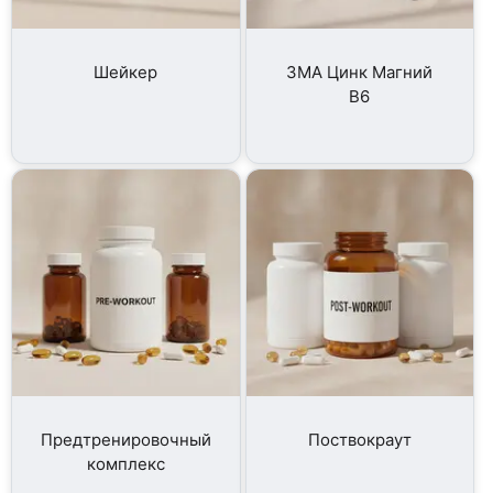
Шейкер
ЗМА Цинк Магний
B6
Предтренировочный
Поствокраут
комплекс