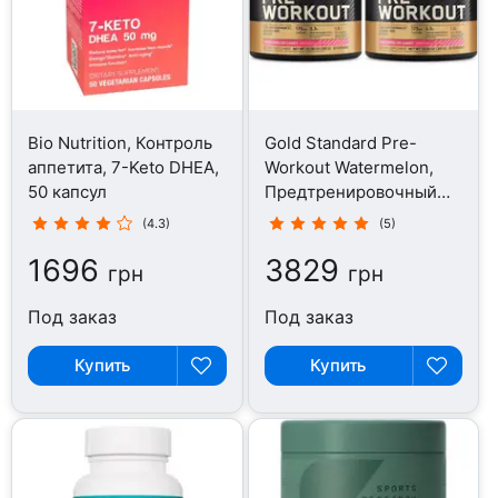
Bio Nutrition, Контроль
Gold Standard Pre-
аппетита, 7-Keto DHEA,
Workout Watermelon,
50 капсул
Предтренировочный
комплекс, 300 г
(4.3)
(5)
1696
3829
грн
грн
Под заказ
Под заказ
Купить
Купить