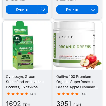
Купить
Купить
Суперфуд, Green
Outlive 100 Premium
Superfood Antioxidant
Organic Superfoods +
Packets, 15 стиков
Greens Apple Cinnamon,
Суперфуд, 510 г
(4.5)
(4.5)
1692
3951
грн
грн