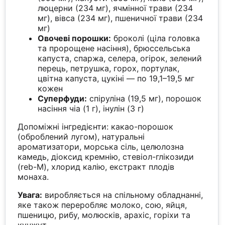
люцерни (234 мг), ячмінної трави (234
мг), вівса (234 мг), пшеничної трави (234
мг)
Овочеві порошки:
броколі (ціла головка
та пророщене насіння), брюссельська
капуста, спаржа, селера, огірок, зелений
перець, петрушка, горох, портулак,
цвітна капуста, цукіні — по 19,1–19,5 мг
кожен
Суперфуди:
спіруліна (19,5 мг), порошок
насіння чіа (1 г), інулін (3 г)
Допоміжні інгредієнти: какао-порошок
(оброблений лугом), натуральні
ароматизатори, морська сіль, целюлозна
камедь, діоксид кремнію, стевіол-глікозиди
(reb-M), хлорид калію, екстракт плодів
монаха.
Увага:
виробляється на спільному обладнанні,
яке також переробляє молоко, сою, яйця,
пшеницю, рибу, молюсків, арахіс, горіхи та