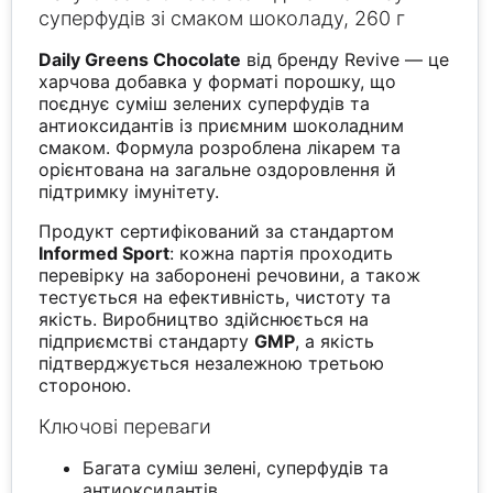
суперфудів зі смаком шоколаду, 260 г
Daily Greens Chocolate
від бренду Revive — це
харчова добавка у форматі порошку, що
поєднує суміш зелених суперфудів та
антиоксидантів із приємним шоколадним
смаком. Формула розроблена лікарем та
орієнтована на загальне оздоровлення й
підтримку імунітету.
Продукт сертифікований за стандартом
Informed Sport
: кожна партія проходить
перевірку на заборонені речовини, а також
тестується на ефективність, чистоту та
якість. Виробництво здійснюється на
підприємстві стандарту
GMP
, а якість
підтверджується незалежною третьою
стороною.
Ключові переваги
Багата суміш зелені, суперфудів та
антиоксидантів