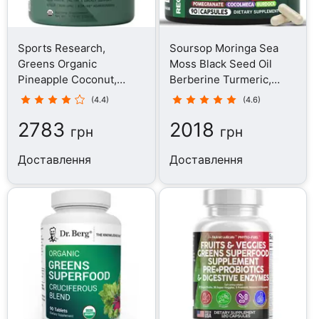
Sports Research,
Soursop Moringa Sea
Greens Organic
Moss Black Seed Oil
Pineapple Coconut,
Berberine Turmeric,
Суперфуд, 220 г
Суперфуд, 90 капсул
(4.4)
(4.6)
2783
2018
грн
грн
Доставлення
Доставлення