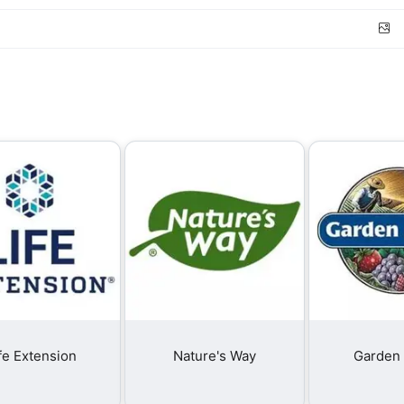
і
fe Extension
Nature's Way
Garden 