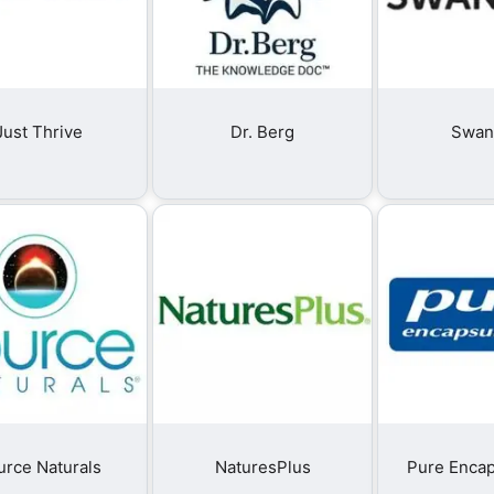
Just Thrive
Dr. Berg
Swan
urce Naturals
NaturesPlus
Pure Encap