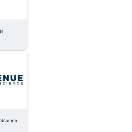
el
 Science