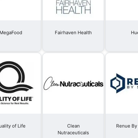
MegaFood
Fairhaven Health
Hu
ality of Life
Clean
Renue By
Nutraceuticals