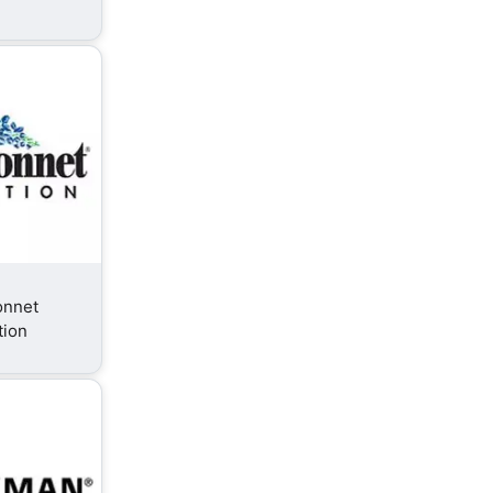
onnet
tion