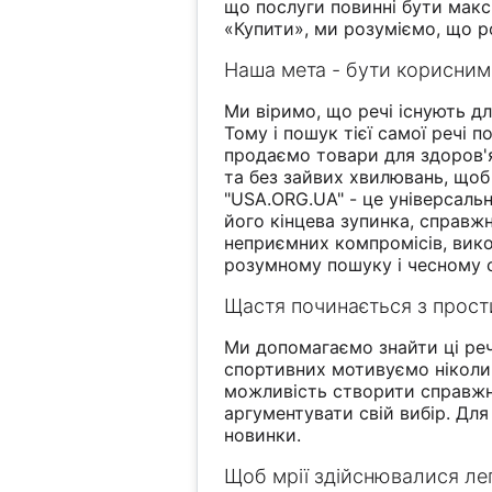
що послуги повинні бути макс
«Купити», ми розуміємо, що р
Наша мета - бути корисни
Ми віримо, що речі існують д
Тому і пошук тієї самої речі
продаємо товари для здоров'я
та без зайвих хвилювань, щоб
"USA.ORG.UA" - це універсальна
його кінцева зупинка, справж
неприємних компромісів, вико
розумному пошуку і чесному с
Щастя починається з прост
Ми допомагаємо знайти ці реч
спортивних мотивуємо ніколи
можливість створити справжні
аргументувати свій вибір. Дл
новинки.
Щоб мрії здійснювалися ле