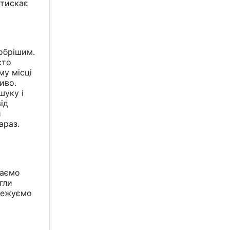
атискає
обрішим.
сто
му місці
иво.
шуку і
ід
и
араз.
даємо
гли
стежуємо