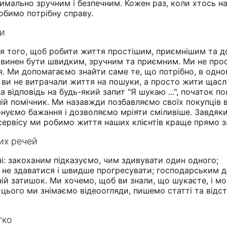
имально зручним і безпечним. Кожен раз, коли хтось н
обимо потрібну справу.
ми
ля того, щоб робити життя простішим, приємнішим та д
 повинен бути швидким, зручним та приємним. Ми не про
. Ми допомагаємо знайти саме те, що потрібно, в одно
 ви не витрачали життя на пошуки, а просто жити щасл
 відповідь на будь-який запит "Я шукаю ...", початок по
ній помічник. Ми назавжди позбавляємо своїх покупців в
нуємо бажання і дозволяємо мріяти сміливіше. Завдяк
ервісу ми робимо життя наших клієнтів краще прямо з
их речей
і: закоханим підказуємо, чим здивувати один одного;
 не здаватися і швидше прогресувати; господарським 
й затишок. Ми хочемо, щоб ви знали, що шукаєте, і мо
я цього ми знімаємо відеоогляди, пишемо статті та від
гко