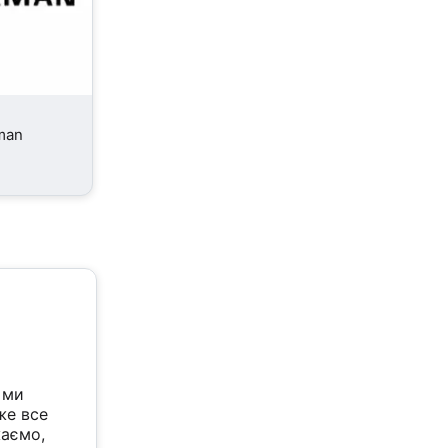
man
 ми
же все
жаємо,