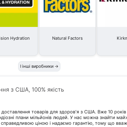
ision Hydration
Natural Factors
Kirk
І інші виробники →
ння з США, 100% якість
и доставлення товарів для здоров'я з США. Вже 10 років
андіозні плани мільйонів людей. У нас можна знайти май
 справедливою ціною і надаємо гарантію, тому що вва