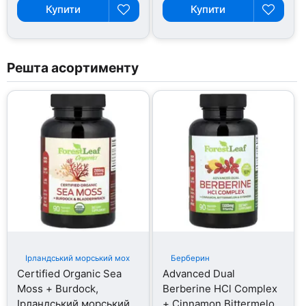
Купити
Купити
Решта асортименту
Ірландський морський мох
Берберин
Certified Organic Sea
Advanced Dual
Moss + Burdock,
Berberine HCl Complex
Ірландський морський
+ Cinnamon Bittermelon,