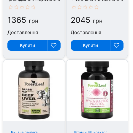
мох, 90 капсул
Берберин, 90 капсул
1365
2045
грн
грн
Доставлення
Доставлення
Купити
Купити
Бичача печінка
Вітамін B8 Інозитол