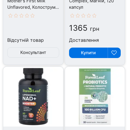
Mother's First Milk
Complex, Магній, 120
Unflavored, Колострум,
капсул
90 г
1365
грн
Відсутній товар
Доставлення
Консультант
Купити