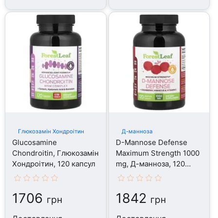
Глюкозамін Хондроітин
Д-манноза
Glucosamine
D-Mannose Defense
Chondroitin, Глюкозамін
Maximum Strength 1000
Хондроітин, 120 капсул
mg, Д-манноза, 120
капсул
1706
1842
грн
грн