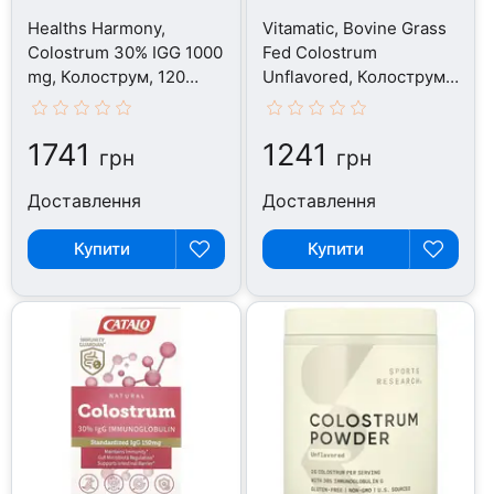
Healths Harmony,
Vitamatic, Bovine Grass
Colostrum 30% IGG 1000
Fed Colostrum
mg, Колострум, 120
Unflavored, Колострум,
капсул
60 г
1741
1241
грн
грн
Доставлення
Доставлення
Купити
Купити