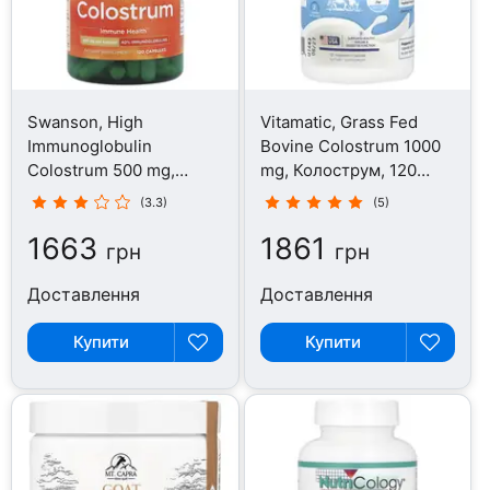
Swanson, High
Vitamatic, Grass Fed
Immunoglobulin
Bovine Colostrum 1000
Colostrum 500 mg,
mg, Колострум, 120
Колострум, 120 капсул
капсул
(3.3)
(5)
1663
1861
грн
грн
Доставлення
Доставлення
Купити
Купити