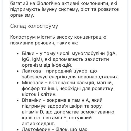
багатий на біологічно активні компоненти, які
підтримують імунну систему, ріст та розвиток
організму.
Склад колоструму
Колострум містить високу концентрацію
поживних речовин, таких як:
Білки – у тому числі імуноглобуліни (IgA,
IgG, IgM), які допомагають захистити
організм від інфекцій.
Лактоза – природний цукор, що
забезпечує енергію для новонароджених.
Мінерали – включаючи кальцій, магній,
фосфор та інші, необхідні для розвитку
кісток і клітин.
Вітаміни – зокрема вітамін А, який
підтримує здоров'я шкіри та зору,
вітамін D, що допомагає всмоктуванню
кальцію, і вітамін Е, потужний
антиоксидант.
Лактоферин – білок, що має