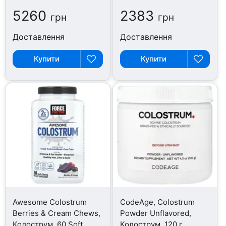
5260
2383
грн
грн
Доставлення
Доставлення
Купити
Купити
Awesome Colostrum
CodeAge, Colostrum
Berries & Cream Chews,
Powder Unflavored,
Колострум, 60 Soft
Колострум, 120 г