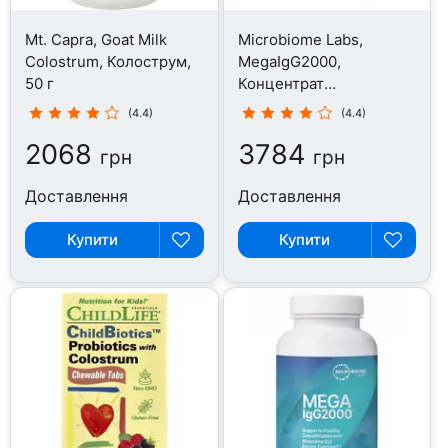
Mt. Capra, Goat Milk
Microbiome Labs,
Colostrum, Колострум,
MegaIgG2000,
50 г
Концентрат
імуноглобуліну, 60 г
(4.4)
(4.4)
2068
3784
грн
грн
Доставлення
Доставлення
Купити
Купити