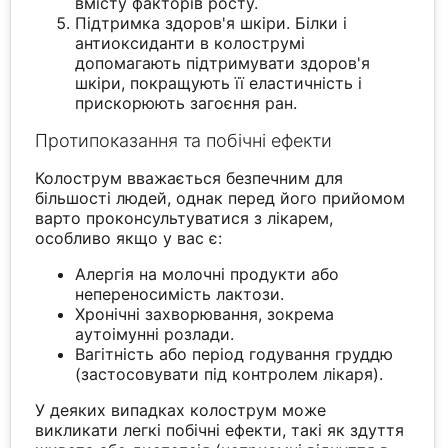
вмісту факторів росту.
Підтримка здоров'я шкіри. Білки і
антиоксиданти в колострумі
допомагають підтримувати здоров'я
шкіри, покращують її еластичність і
прискорюють загоєння ран.
Протипоказання та побічні ефекти
Колострум вважається безпечним для
більшості людей, однак перед його прийомом
варто проконсультуватися з лікарем,
особливо якщо у вас є:
Алергія на молочні продукти або
непереносимість лактози.
Хронічні захворювання, зокрема
аутоімунні розлади.
Вагітність або період годування груддю
(застосовувати під контролем лікаря).
У деяких випадках колострум може
викликати легкі побічні ефекти, такі як здуття