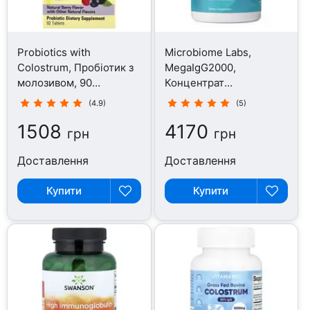
Probiotics with
Microbiome Labs,
Colostrum, Пробіотик з
MegaIgG2000,
молозивом, 90
Концентрат
таблеток
імуноглобуліну, 120
(4.9)
(5)
капсул
1508
4170
грн
грн
Доставлення
Доставлення
Купити
Купити