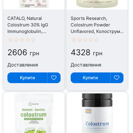
CATALO, Natural
Sports Research,
Colostrum 30% IgG
Colostrum Powder
Immunoglobulin,
Unflavored, Колострум,
Колострум, 30 капсул
150 г
2606
4328
грн
грн
Доставлення
Доставлення
Купити
Купити