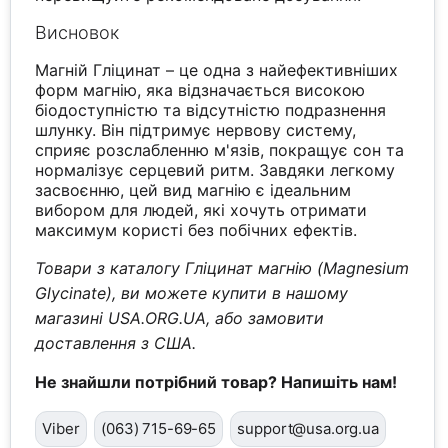
Висновок
Магній Гліцинат – це одна з найефективніших
форм магнію, яка відзначається високою
біодоступністю та відсутністю подразнення
шлунку. Він підтримує нервову систему,
сприяє розслабленню м'язів, покращує сон та
нормалізує серцевий ритм. Завдяки легкому
засвоєнню, цей вид магнію є ідеальним
вибором для людей, які хочуть отримати
максимум користі без побічних ефектів.
Товари з каталогу Гліцинат магнію (Magnesium
Glycinate), ви можете купити в нашому
магазині USA.ORG.UA, або замовити
доставлення з США.
Не знайшли потрібний товар? Напишіть нам!
Viber
(063) 715-69-65
support@usa.org.ua