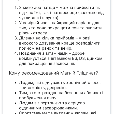
З їжею або натще – можна приймати як
під час їжі, так і натщесерце (залежно від
чутливості шлунка).
У вечірній час – найкращий варіант для
тих, хто хоче покращити сон та знизити
рівень стресу.
Ділення на кілька прийомів – у разі
високого дозування краще розподілити
прийом на ранок та вечір.
Поєднання з вітамінами – добре
комбінується з вітаміном B6, D3, цинком
для покращення засвоєння.
Кому рекомендований Магній Гліцинат?
Людям, які відчувають хронічний стрес,
тривожність, депресію.
Тим, хто страждає на безсоння або часті
пробудження вночі.
Людям з гіпертонією та серцево-
судинними захворюваннями.
Спортсменам та активним людям, які