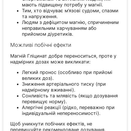
мають підвищену потребу у магнії.
Тим, хто відчуває м’язові судоми, спазми
та напруження.
Людям з дефіцитом магнію, спричиненим
неправильним харчуванням або
прийомом діуретиків.
Можливі побічні ефекти
Магній Гліцинат добре переноситься, проте у
надмірних дозах може викликати:
Легкий пронос (особливо при прийомі
великих доз).
Зниження артеріального тиску (при
надмірному вживанні).
Сонливість та млявість (якщо дозування
перевищує норму).
Алергічні реакції (рідко, переважно при
індивідуальній непереносимості).
Щоб уникнути побічних ефектів, не
перевищуйте рекомендоване дозування.