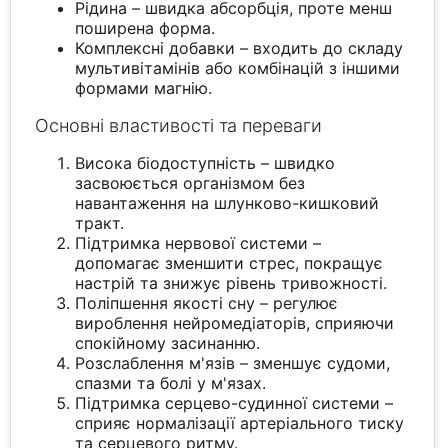
Рідина – швидка абсорбція, проте менш
поширена форма.
Комплексні добавки – входить до складу
мультивітамінів або комбінацій з іншими
формами магнію.
Основні властивості та переваги
Висока біодоступність – швидко
засвоюється організмом без
навантаження на шлунково-кишковий
тракт.
Підтримка нервової системи –
допомагає зменшити стрес, покращує
настрій та знижує рівень тривожності.
Поліпшення якості сну – регулює
вироблення нейромедіаторів, сприяючи
спокійному засинанню.
Розслаблення м'язів – зменшує судоми,
спазми та болі у м'язах.
Підтримка серцево-судинної системи –
сприяє нормалізації артеріального тиску
та серцевого ритму.