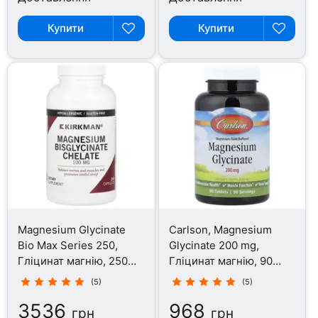
Купити
Купити
Magnesium Glycinate
Carlson, Magnesium
Bio Max Series 250,
Glycinate 200 mg,
Гліцинат магнію, 250
Гліцинат магнію, 90
капсул
таблеток
(5)
(5)
3536
968
грн
грн