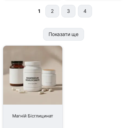
1
2
3
4
Показати ще
Магній Бісглицинат