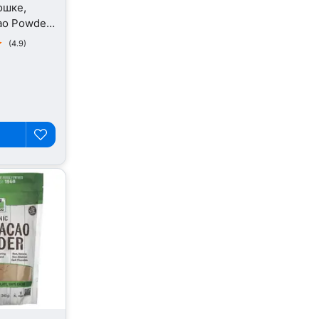
ошке,
ao Powder,
(4.9)