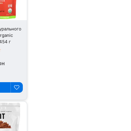
урального
rganic
454 г
рн