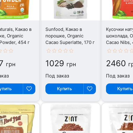
turals, Какао в
Sunfood, Какао в
Кусочки нат
е, Organic
порошке, Organic
шоколада, O
Powder, 454 г
Cacao Superlatte, 170 г
Cacao Nibs, 
7
1029
2460
грн
грн
г
аказ
Под заказ
Под заказ
упить
Купить
Купить