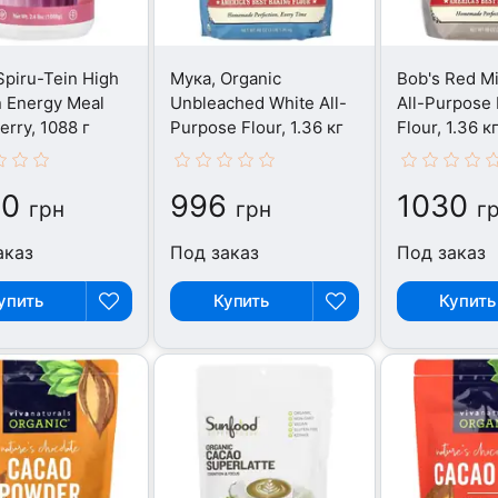
Spiru-Tein High
Мука, Organic
Bob's Red Mi
n Energy Meal
Unbleached White All-
All-Purpose 
erry, 1088 г
Purpose Flour, 1.36 кг
Flour, 1.36 к
40
996
1030
грн
грн
г
аказ
Под заказ
Под заказ
упить
Купить
Купить