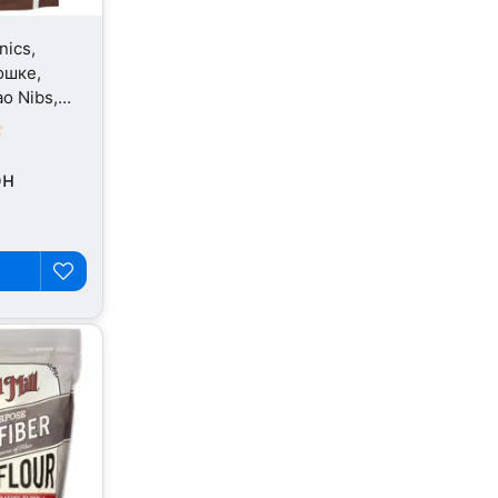
nics,
ошке,
o Nibs,
рн