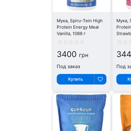
Мука, Spiru-Tein High
Мука, 
Protein Energy Meal
Protei
Vanilla, 1088 г
Strawb
3400
34
грн
Под заказ
Под з
Купить
К