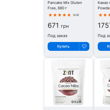
Pancake Mix Gluten
Какао 
Free, 680 г
Powder
(4.9)
671
175
грн
Под заказ
Под з
Купить
К