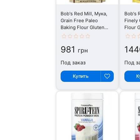
Bob's Red Mill, Мука,
Bob's R
Grain Free Paleo
Finely
Baking Flour Gluten
Flour 
Free, 454 г
г
981
144
грн
Под заказ
Под з
Купить
К