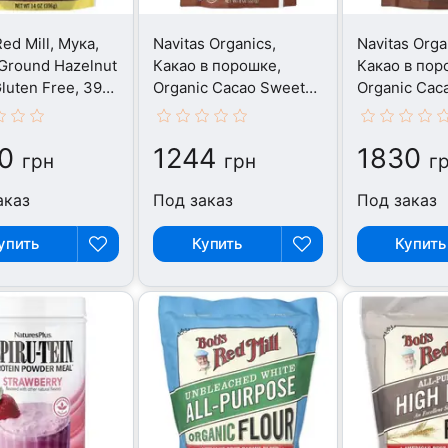
ed Mill, Мука,
Navitas Organics,
Navitas Orga
 Ground Hazelnut
Какао в порошке,
Какао в пор
Gluten Free, 396
Organic Cacao Sweet
Organic Caca
Nibs, 227 г
454 г
0
1244
1830
грн
грн
г
аказ
Под заказ
Под заказ
упить
Купить
Купить