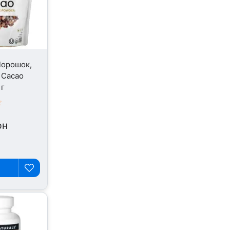
 Порошок,
 Cacao
 г
рн