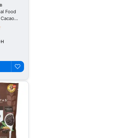
в
al Food
 Cacao
 г
рн