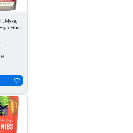
ll, Мука,
High Fiber
г
рн