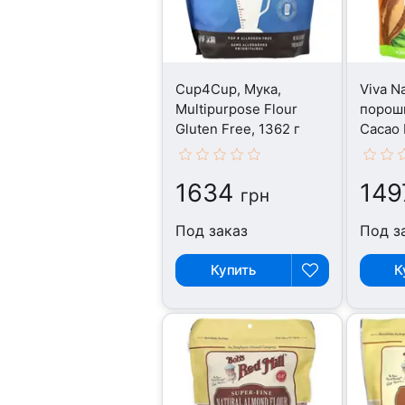
Cup4Cup, Мука,
Viva Na
Multipurpose Flour
порошк
Gluten Free, 1362 г
Cacao 
1634
149
грн
Под заказ
Под з
Купить
К