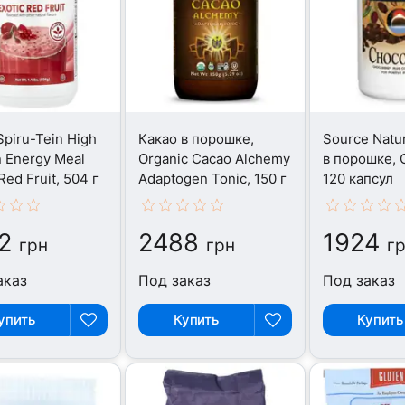
Spiru-Tein High
Какао в порошке,
Source Natur
n Energy Meal
Organic Cacao Alchemy
в порошке, C
Red Fruit, 504 г
Adaptogen Tonic, 150 г
120 капсул
2
2488
1924
грн
грн
г
аказ
Под заказ
Под заказ
упить
Купить
Купить