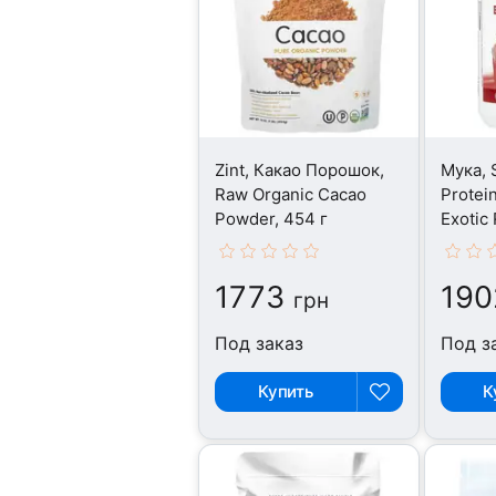
Zint, Какао Порошок,
Мука, 
Raw Organic Cacao
Protei
Powder, 454 г
Exotic 
1773
190
грн
Под заказ
Под з
Купить
К