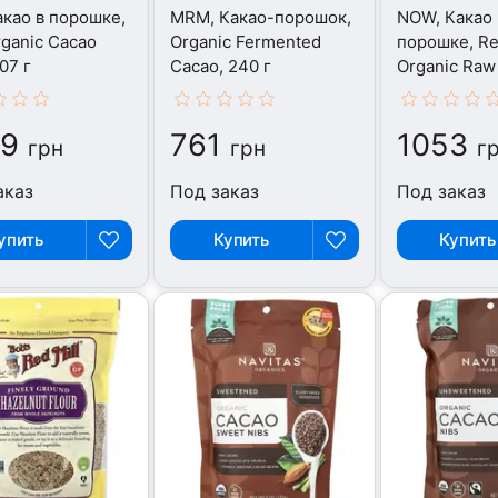
Какао в порошке,
MRM, Какао-порошок,
NOW, Какао 
ganic Cacao
Organic Fermented
порошке, Re
07 г
Cacao, 240 г
Organic Raw
Powder, 340
29
761
1053
грн
грн
г
аказ
Под заказ
Под заказ
упить
Купить
Купить