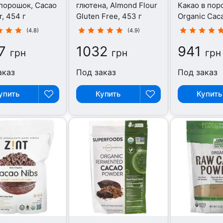
порошок, Cacao
глютена, Almond Flour
Какао в пор
, 454 г
Gluten Free, 453 г
Organic Cac
227 г
(4.8)
(4.9)
7
1032
941
грн
грн
грн
аказ
Под заказ
Под заказ
упить
Купить
Купить