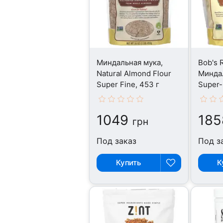
Миндальная мука,
Bob's R
Natural Almond Flour
Миндал
Super Fine, 453 г
Super-
Flour, 
1049
185
грн
Под заказ
Под з
Купить
К