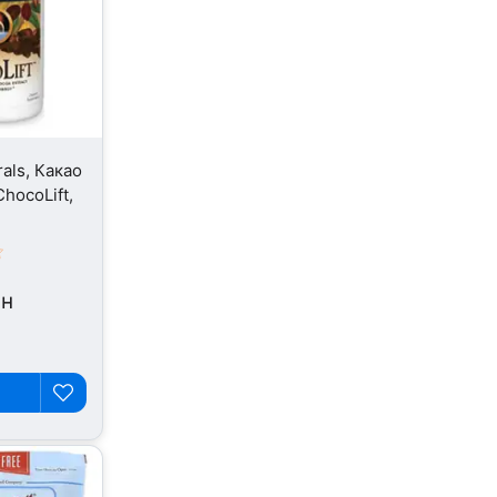
als, Какао
hocoLift,
рн