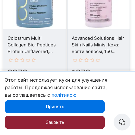
Colostrum Multi
Advanced Solutions Hair
Collagen Bio-Peptides
Skin Nails Minis, Кожа
Protein Unflavored,
ногти волосы, 150
Колострум, 300 г
капсул
2376
1276
грн
грн
Этот сайт использует куки для улучшения
Под заказ
Под заказ
работы. Продолжая использование сайта,
вы соглашаетесь с
політикою
Купить
Купить
Принять
Закрыть