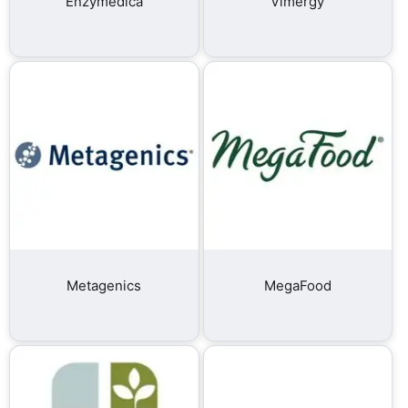
Enzymedica
Vimergy
Metagenics
MegaFood