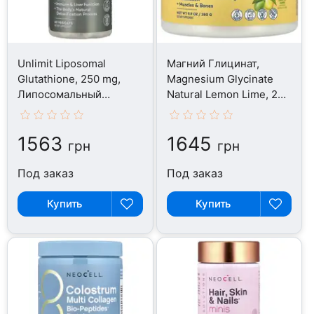
Unlimit Liposomal
Магний Глицинат,
Glutathione, 250 mg,
Magnesium Glycinate
Липосомальный
Natural Lemon Lime, 280
Глутатион, 60 капсул
г
1563
1645
грн
грн
Под заказ
Под заказ
Купить
Купить