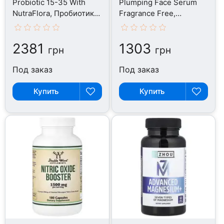
Probiotic 15-35 With
Plumping Face Serum
NutraFlora, Пробиотики,
Fragrance Free,
240 капсул
Сыворотка, 30 мл
2381
1303
грн
грн
Под заказ
Под заказ
Купить
Купить