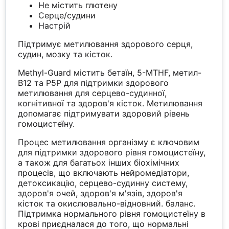
Не містить глютену
Серце/судини
Настрій
Підтримує метилювання здорового серця,
судин, мозку та кісток.
Methyl-Guard містить бетаїн, 5-MTHF, метил-
B12 та P5P для підтримки здорового
метилювання для серцево-судинної,
когнітивної та здоров'я кісток. Метилювання
допомагає підтримувати здоровий рівень
гомоцистеїну.
Процес метилювання організму є ключовим
для підтримки здорового рівня гомоцистеїну,
а також для багатьох інших біохімічних
процесів, що включають нейромедіатори,
детоксикацію, серцево-судинну систему,
здоров'я очей, здоров'я м'язів, здоров'я
кісток та окислювально-відновний. баланс.
Підтримка нормального рівня гомоцистеїну в
крові приєдналася до того, що нормальні