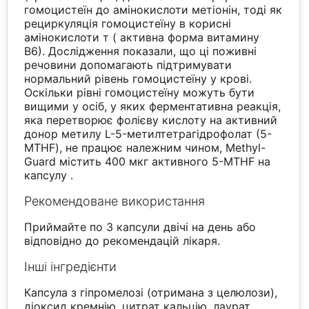
гомоцистеїн до амінокислоти метіонін, тоді як
рециркуляція гомоцистеїну в корисні
амінокислоти т ( активна форма витамину
В6). Дослідження показали, що ці поживні
речовини допомагають підтримувати
нормальний рівень гомоцистеїну у крові.
Оскільки рівні гомоцистеїну можуть бути
вищими у осіб, у яких ферментативна реакція,
яка перетворює фолієву кислоту на активний
донор метилу L-5-метилтетрагідрофолат (5-
MTHF), не працює належним чином, Methyl-
Guard містить 400 мкг активного 5-MTHF на
капсулу .
Рекомендоване використання
Приймайте по 3 капсули двічі на день або
відповідно до рекомендацій лікаря.
Інші інгредієнти
Капсула з гіпромелозі (отримана з целюлози),
діоксид кремнію, цитрат кальцію, лаурат