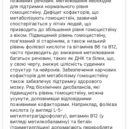
поживних речовин. Метилювання необхідне
для підтримки нормального рівня
гомоцистеїну. Дефіцит кофакторів, що
метаболізують гомоцистеїн, зазвичай
спостерігається у літніх людей, що
призводить до збільшення рівня гомоцистеїну
з віком. Підвищений рівень гомоцистеїну,
пов'язаний зі старінням, а також низький
рівень фолієвої кислоти та вітамінів В6 та В12,
часто призводить до зниження метилювання
багатьох речовин, таких як ДНК та білки, що,
у свою чергу, знижує цілісність судинних
структур та нейронів. Забезпечення харчових
кофакторів для метаболізму гомоцистеїну
також забезпечує підтримку здорового
мозку. Ряд біохімічних дисбалансів, які
підвищують рівень гомоцистеїну, можна
усунути, доповнивши відповідними
поживними кофакторами. Наприклад, фолієва
кислота (у вигляді L-5-
метилтетрагідрофолату), витамин В12 (у
вигляді метилкобаламіну) та бетаїн
(триметилгліцин) допомагають переробляти