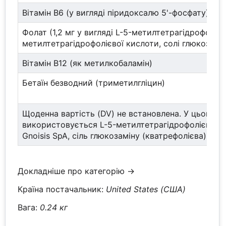
Вітамін В6 (у вигляді піридоксалю 5'-фосфату)
Фолат (1,2 мг у вигляді L-5-метилтетрагідрофолату
метилтетрагідрофолієвої кислоти, солі глюкозамі
Вітамін В12 (як метилкобаламін)
Бетаїн безводний (триметилгліцин)
Щоденна вартість (DV) не встановлена. У цьому п
використовується L-5-метилтетрагідрофолієва к
Gnoisis SpA, сіль глюкозаміну (кватрефолієва)
Докладніше про категорію →
Країна постачальник:
United States (США)
Вага:
0.24 кг