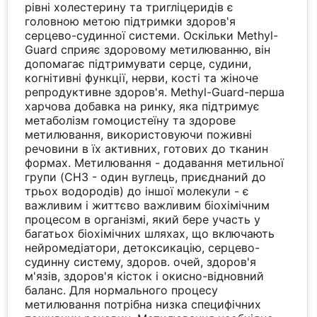
рівні холестерину та тригліцеридів є
головною метою підтримки здоров'я
серцево-судинної системи. Оскільки Methyl-
Guard сприяє здоровому метилюванню, він
допомагає підтримувати серце, судини,
когнітивні функції, нерви, кості та жіноче
репродуктивне здоров'я. Methyl-Guard-перша
харчова добавка на ринку, яка підтримує
метаболізм гомоцистеїну та здорове
метилювання, використовуючи поживні
речовини в їх активних, готових до тканин
формах. Метилювання - додавання метильної
групи (CH3 - один вуглець, приєднаний до
трьох водородів) до іншої молекули - є
важливим і життєво важливим біохімічним
процесом в організмі, який бере участь у
багатьох біохімічних шляхах, що включають
нейромедіатори, детоксикацію, серцево-
судинну систему, здоров. очей, здоров'я
м'язів, здоров'я кісток і окисно-відновний
баланс. Для нормального процесу
метилювання потрібна низка специфічних