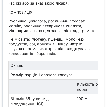
час їжі або за вказівкою лікаря.
Композиція
Рослинна целюлоза, рослинний стеарат
магнію, рослинна стеаринова кислота,
мікрокристалічна целюлоза, діоксид кремнію.
Не містить: глютену, пшениці, молочних
продуктів, сої, дріжджів, цукру, натрію,
штучних ароматизаторів, підсолоджувачів,
консервантів і барвників.
Склад:
Розмір порції: 1 овочева капсула
Кількість речо
порції
Вітамін B6 (у вигляді
100 мг
піридоксину HCl)