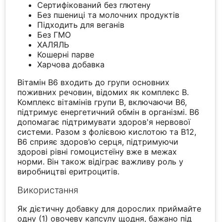
Сертифікований без глютену
Без пшениці та молочних продуктів
Підходить для веганів
Без ГМО
ХАЛЯЛЬ
Кошерні парве
Харчова добавка
Вітамін В6 входить до групи основних
поживних речовин, відомих як комплекс В.
Комплекс вітамінів групи B, включаючи B6,
підтримує енергетичний обмін в організмі. B6
допомагає підтримувати здоров'я нервової
системи. Разом з фолієвою кислотою та B12,
B6 сприяє здоров’ю серця, підтримуючи
здорові рівні гомоцистеїну вже в межах
норми. Він також відіграє важливу роль у
виробництві еритроцитів.
Використання
Як дієтичну добавку для дорослих приймайте
одну (1) овочеву капсулу щодня, бажано під