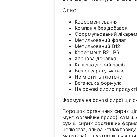
Опис
Коферментування
Компанія без добавок
Сформульований лікаре
Метильований фолат
Метильований B12
Кофермент В2 і В6
Харчова добавка
Клінічна дієвий засіб
Без стеарату магнію
Не містить глютену
Веганська формула
На основі сирих продукт
Формула на основі сирої цілі
Порошок органічних сирих ціл
мунг, органічне просо), суміш 
суміш сирих рослинних фермент
целюлаза, альфа -галактозидаз
мальтаза), фруктоолігосахари