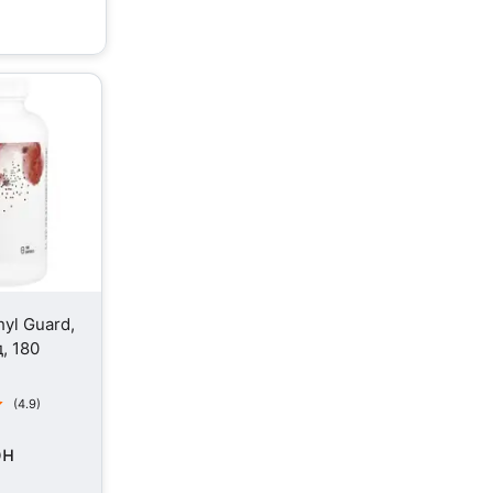
yl Guard,
, 180
(4.9)
рн