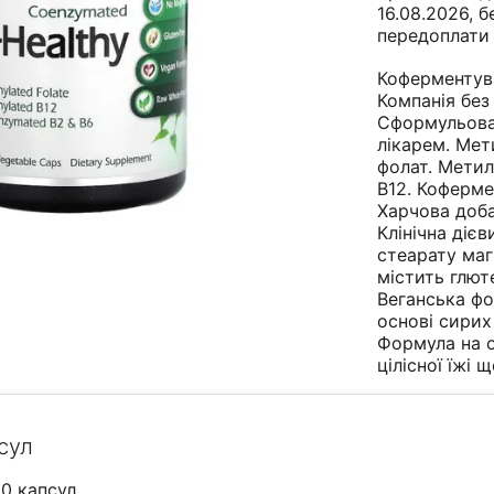
16.08.2026, б
передоплати
Коферментув
Компанія без
Сформульов
лікарем. Ме
фолат. Мети
B12. Кофермен
Харчова доба
Клінічна дієв
стеарату маг
містить глют
Веганська фо
основі сирих
Формула на о
цілісної їжі
ще
сул
60 капсул