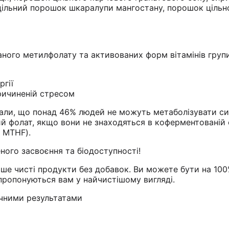
 цільний порошок шкаралупи мангостану, порошок цільн
ного метилфолату та активованих форм вітамінів груп
ргії
ричиненій стресом
али, що понад 46% людей не можуть метаболізувати с
й фолат, якщо вони не знаходяться в коферментованій
 MTHF).
ного засвоєння та біодоступності!
ше чисті продукти без добавок. Ви можете бути на 10
 пропонуються вам у найчистішому вигляді.
нічними результатами