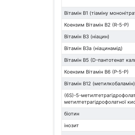
Вітамін В1 (тіаміну мононітра
Коензим Вітамін B2 (R-5-P)
Вітамін В3 (ніацин)
Вітамін B3a (ніацинамід)
Вітамін B5 (D-пантотенат кал
Коензим Вітамін B6 (P-5-P)
Вітамін В12 (метилкобаламін
(6S)-5-метилтетрагідрофолат
метилтетрагідрофолатної кис
біотин
інозит