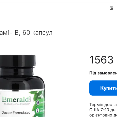
тамін B, 60 капсул
1563
Під замовле
Купит
Термін доста
США 7-10 дні
орієнтовно д