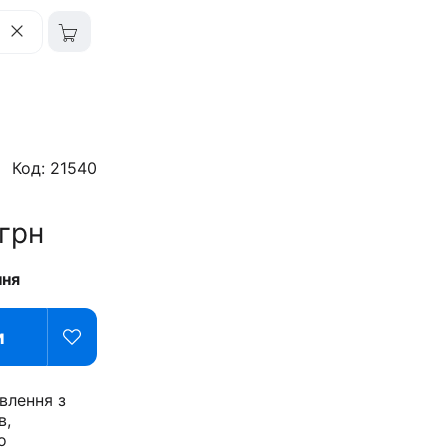
Код: 21540
грн
ння
и
влення з
в,
о