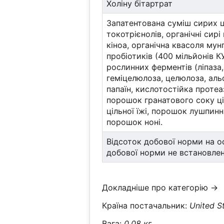
Холіну бітартрат
Запатентована суміш сирих 
токотрієнолів, органічні сирі
кіноа, органічна квасоля мун
пробіотиків (400 мільйонів КУ
рослинних ферментів (ліпаза,
геміцелюлоза, целюлоза, аль
папаїн, кислотостійка протеа
порошок гранатового соку ціл
цільної їжі, порошок лушпинн
порошок ноні.
Відсоток добової норми на ос
добової норми не встановлен
Докладніше про категорію →
Країна постачальник:
United S
Вага:
0.08 кг