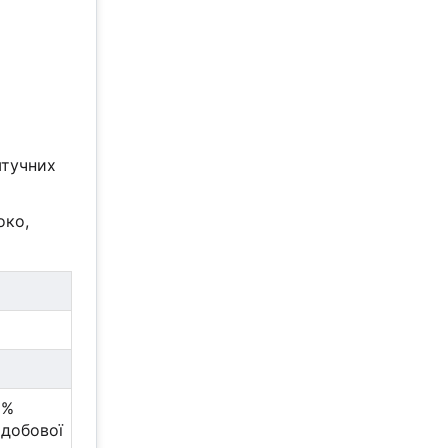
 штучних
око,
%
добової