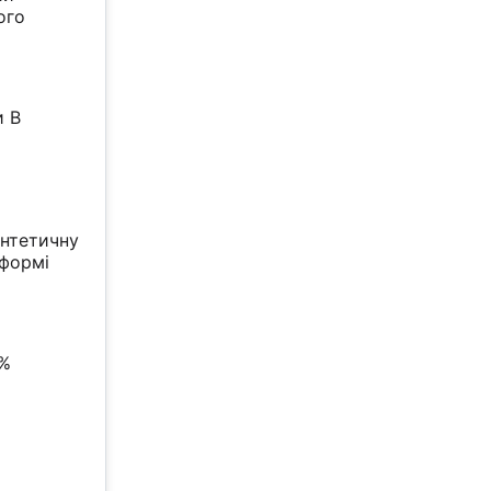
ого
и В
интетичну
 формі
0%