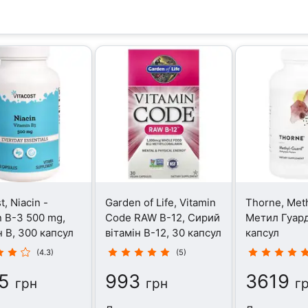
t, Niacin -
Garden of Life, Vitamin
Thorne, Meth
n B-3 500 mg,
Code RAW B-12, Сирий
Метил Гуард
н B, 300 капсул
вітамін B-12, 30 капсул
капсул
(4.3)
(5)
5
993
3619
грн
грн
г