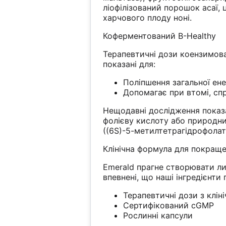
ліофілізований порошок асаї,
харчового плоду ноні.
Коферментований B-Healthy
Терапевтичні дози коензимова
показані для:
Поліпшення загальної ене
Допомагає при втомі, сп
Нещодавні дослідження показ
фолієву кислоту або природни
((6S)-5-метилтетрагідрофолат
Клінічна формула для покраще
Emerald прагне створювати ли
впевнені, що наші інгредієнти
Терапевтичні дози з клі
Сертифікований cGMP
Рослинні капсули