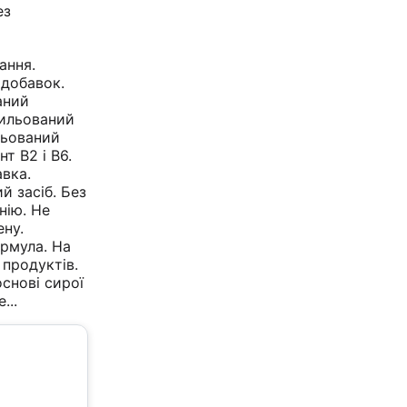
ез
ання.
 добавок.
аний
тильований
льований
т В2 і В6.
вка.
ий засіб. Без
нію. Не
ену.
рмула. На
 продуктів.
снові сирої
...