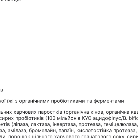
м
ів
сної їжі з органічними пробіотиками та ферментами
ьних харчових паростків (органічна кіноа, органічна кв
сирих пробіотиків (100 мільйонів КУО ацидофілус/B. bifi
ів (ліпаза, лактаза, інвертаза, протеаза, геміцелюлаза
а, амілаза, бромелайн, папаїн, кислотостійка протеаза,
ди, порошок цільного харчового гранатового соку, сир