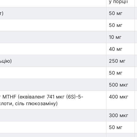
у порції
т)
50 мг
50 мг
10 мг
40 мг
ьцію)
250 мг
50 мг
)
500 мкг
 MTHF (еквівалент 741 мкг (6S)-5-
400 мкг
лоти, сіль глюкозаміну)
300 мкг
50 мг