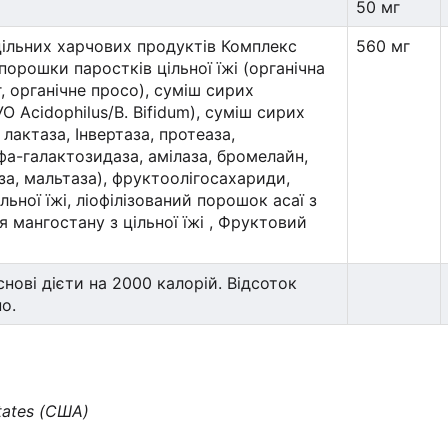
50 мг
цільних харчових продуктів Комплекс
560 мг
 порошки паростків цільної їжі (органічна
г, органічне просо), суміш сирих
О Acidophilus/B. Bifidum), суміш сирих
 лактаза, Інвертаза, протеаза,
фа-галактозидаза, амілаза, бромелайн,
за, мальтаза), фруктоолігосахариди,
ьної їжі, ліофілізований порошок асаї з
я мангостану з цільної їжі , Фруктовий
нові дієти на 2000 калорій. Відсоток
о.
tates (США)