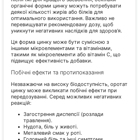
органічні форми цинку можуть потребувати
деякої кількості жирів або білків для
оптимального використання. Важливо не
перевищувати рекомендовану дозу, щоб
уникнути негативних наслідків для здоров’я.
Ця форма цинку може бути сумісною з
іншими мікроелементами та вітамінами,
такими як мікроелементи або вітамін C, що
підвищує ефективність добавки.
Побічні ефекти та протипоказання
Незважаючи на високу біодоступність, оротат
цинку може викликати побічні ефекти при
передозуванні. Серед можливих негативних
реакцій:
Загострення диспепсії (розлади
травлення).
Нудота, біль у животі.
Металевий смак у роті.
Головний біль та інші симптоми