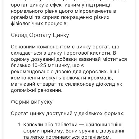
оротат цинку є ефективним у підтримці
нормального рівня цього мікроелемента в
організмі та сприяє покращенню різних
фізіологічних процесів.
Склад Оротату Цинку
Основним компонентом є цинку оротат, що
складається з цинку і оротової кислоти. В
одному дозуванні добавки зазвичай міститься
близько 10–25 мг цинку, що є
рекомендованою дозою для дорослих. Інші
компоненти можуть включати крохмаль,
магнієвий стеарат та силиконову діоксид як
допоміжні речовини.
Форми випуску
Оротат цинку доступний у декількох формах:
Капсули або таблетки — найпоширеніші
форми прийому. Вони зручні в дозуванні
та легко поглинаються організмом.