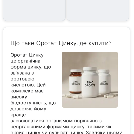
Що таке Оротат Цинку, де купити?
Оротат Цинку —
це органічна
форма цинку, що
зв'язана з
оротовою
кислотою. Цей
комплекс має
високу
біодоступність, що
дозволяє йому
краще
засвоюватися організмом порівняно з
неорганічними формами цинку, такими як
оксид цинку чи сульфат цинку. Завдяки цьому