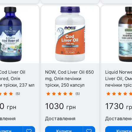
Cod Liver Oil
NOW, Cod Liver Oil 650
Liquid Norw
ored, Олія
mg, Олія печінки
Liver Oil, Ом
и тріски, 237 мл
тріски, 250 капсул
печінки трі
(5)
(5)
0
1030
1730
грн
грн
г
влення
Доставлення
Доставлен
упити
Купити
Купити