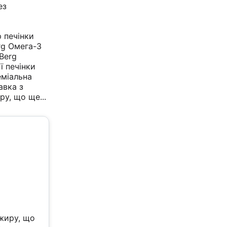
ез
 печінки
erg Омега-3
 Berg
ї печінки
еміальна
авка з
иру, що
ще...
 жиру, що