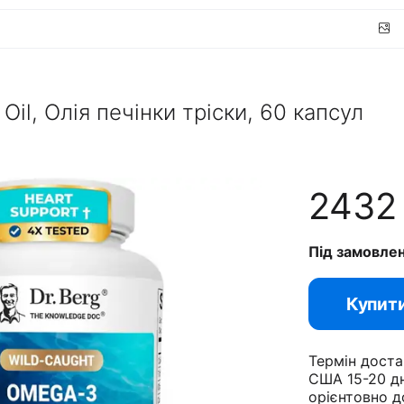
h Oil, Олія печінки тріски, 60 капсул
243
Під замовле
Купит
Термін доста
США 15-20 дн
орієнтовно д