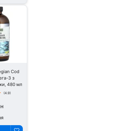
egian Cod
ега-3 з
ски, 480 мл
(4.9)
рн
ня