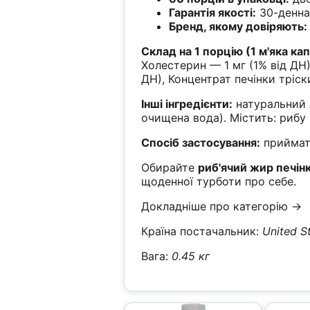
Гарантія якості:
30-денна 
Бренд, якому довіряють:
Склад на 1 порцію (1 м'яка кап
Холестерин — 1 мг (1% від ДН)
ДН), Концентрат печінки тріск
Інші інгредієнти:
натуральний 
очищена вода). Містить: рибу 
Спосіб застосування:
приймати
Обирайте
риб'ячий жир печінк
щоденної турботи про себе.
Докладніше про категорію →
Країна постачальник:
United S
Вага:
0.45 кг