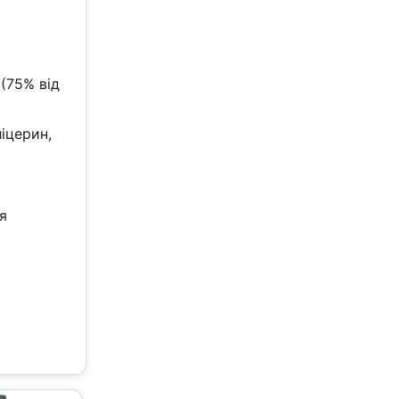
 (75% від
іцерин,
я