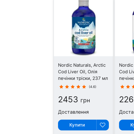
Nordic Naturals, Arctic
Nordic 
Cod Liver Oil, Олія
Cod Liv
печінки тріски, 237 мл
печінк
(4.6)
2453
226
грн
Доставлення
Доста
Купити
К