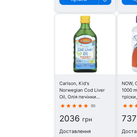
Carlson, Kid's
NOW, C
Norwegian Cod Liver
1000 m
Oil, Олія печінки
тріски
тріски, 250 мл
(5)
2036
737
грн
Доставлення
Доста