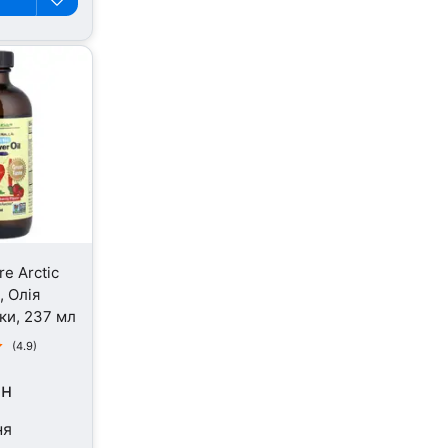
re Arctic
, Олія
ски, 237 мл
(4.9)
рн
ня