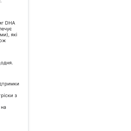
.
 мг DHA
печує
ми), які
кож
одня.
підтримки
ріски з
 на