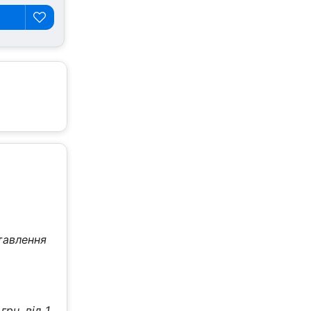
тавлення
рн, від 1