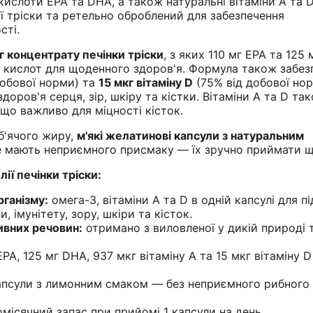
кислоти EPA та DHA, а також натуральні вітаміни A та D
ї тріски та ретельно оброблений для забезпечення
сті.
г концентрату печінки тріски
, з яких 110 мг EPA та 125
 кислот для щоденного здоров'я. Формула також забез
добової норми) та
15 мкг вітаміну D
(75% від добової нор
доров'я серця, зір, шкіру та кістки. Вітаміни A та D та
що важливо для міцності кісток.
иб'ячого жиру,
м'які желатинові капсули з натуральним
 мають неприємного присмаку — їх зручно приймати щ
ії печінки тріски:
ганізму:
омега-3, вітаміни A та D в одній капсулі для 
 імунітету, зору, шкіри та кісток.
вних речовин:
отримано з виловленої у дикій природі т
EPA, 125 мг DHA, 937 мкг вітаміну A та 15 мкг вітаміну D
апсули з лимонним смаком — без неприємного рибного
місячний запас при прийомі 1 капсули на день.