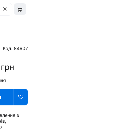
Код: 84907
2
грн
ння
и
влення з
ів,
о