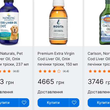
Naturals, Pet
Premium Extra Virgin
Carlson, No
er Oil, Олія
Cod Liver Oil, Олія
Cod Liver Oil
и тріски, 237 мл
печінки тріски, 150 мл
печінки тріс
(4.6)
(4.4)
3
4665
3746
грн
грн
г
влення
Доставлення
Доставлен
упити
Купити
Купити