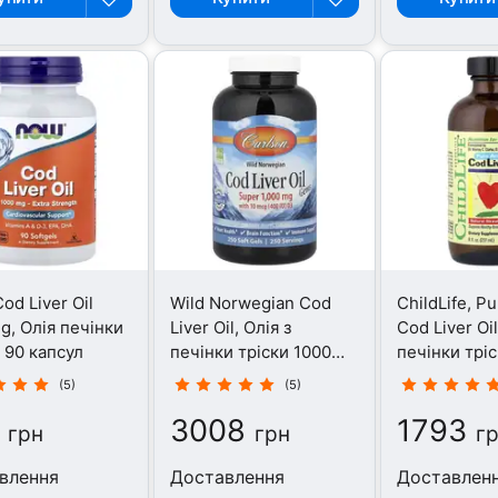
od Liver Oil
Wild Norwegian Cod
ChildLife, Pu
g, Олія печінки
Liver Oil, Олія з
Cod Liver Oil
, 90 капсул
печінки тріски 1000
печінки трі
мг, 250 капсул
(5)
(5)
3008
1793
грн
грн
г
влення
Доставлення
Доставлен