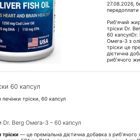
27.08.2026, б
передоплати
Риб'ячий жир
тріски Dr. B
60 капсулDr.
Омега-3 з олі
тріски це пр
дієтична доб
риб'ячого ж
іски 60 капсул
ія печінки тріски, 60 капсул
 Dr. Berg Омега-3 – 60 капсул
и тріски
— це преміальна дієтична добавка з риб'ячого