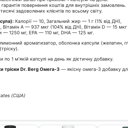
гарантія повернення коштів для внутрішніх замовлень.
тисячі задоволених клієнтів по всьому світу.
сула):
Калорії — 10, Загальний жир — 1 г (1% від ДН),
, Вітамін A — 937 мкг (104% від ДН), Вітамін D — 15 мкг
и — 1250 мг, EPA — 110 мг, DHA — 125 мг.
лимонний ароматизатор, оболонка капсули (желатин, гл
(тріску).
 по 1 м'якій капсулі на день як дієтичну добавку.
и тріски Dr. Berg Омега-3
— якісну омега-3 добавку дл
tates (США)