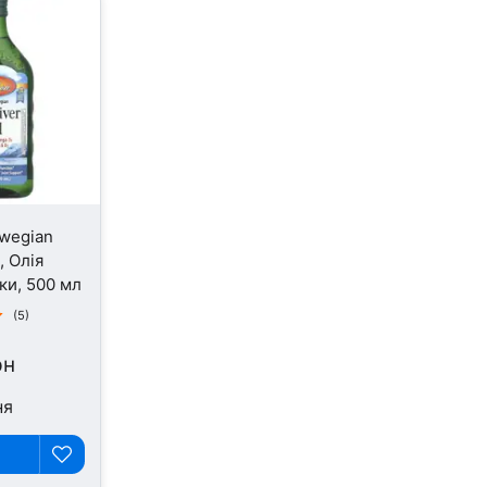
rwegian
, Олія
ки, 500 мл
(5)
рн
ня