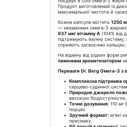
поєднує в собі омега-3 жирні 
Продукт виготовлений із дико
максимальної чистоти й свіжо
Кожна капсула містить
1250 м
— незамінних омега-3 жирних
937 мкг вітаміну A
(104% від 
підтримують імунну систему, з
сприяють засвоєнню кальцію, 
На відміну від рідких форм р
лимонним ароматизатором
не
Переваги Dr. Berg Омега-3 з ол
Комплексна підтримка ор
серцево-судинної системи,
Природне джерело пожи
високою біодоступністю.
Точне дозування:
110 мг 
порцію.
Зручний формат:
м'які к
присмаку.
60 порцій в упаковці:
дво