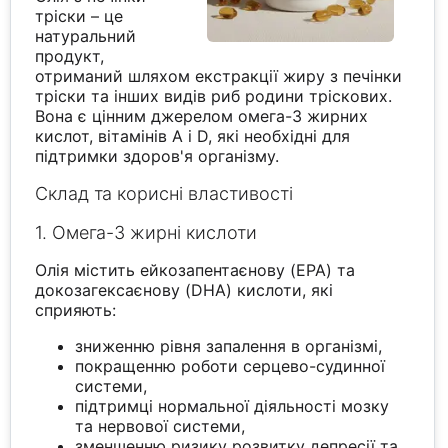
тріски – це
натуральний
продукт,
отриманий шляхом екстракції жиру з печінки
тріски та інших видів риб родини тріскових.
Вона є цінним джерелом омега-3 жирних
кислот, вітамінів A і D, які необхідні для
підтримки здоров'я організму.
Склад та корисні властивості
1. Омега-3 жирні кислоти
Олія містить ейкозапентаєнову (EPA) та
докозагексаєнову (DHA) кислоти, які
сприяють:
зниженню рівня запалення в організмі,
покращенню роботи серцево-судинної
системи,
підтримці нормальної діяльності мозку
та нервової системи,
зменшенню ризику розвитку депресії та