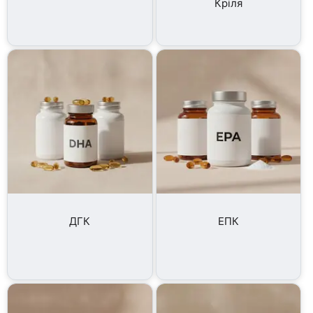
Кріля
ДГК
ЕПК