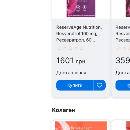
ReserveAge Nutrition,
Reserv
Resveratrol 100 mg,
Resver
Ресвератрол, 60
Ресвер
капсул
капсул
1601
35
грн
Доставлення
Доста
Купити
К
Колаген