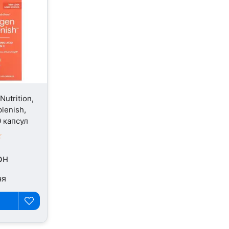
utrition,
lenish,
0 капсул
рн
ня