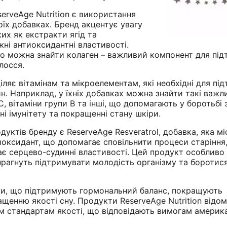
erveAge Nutrition є використання
оїх добавках. Бренд акцентує увагу
ких як екстракти ягід та
жні антиоксидантні властивості.
то можна знайти колаген – важливий компонент для пі
лосся.
ляє вітамінам та мікроелементам, які необхідні для пі
н. Наприклад, у їхніх добавках можна знайти такі важл
н С, вітаміни групи B та інші, що допомагають у боротьбі 
і імунітету та покращенні стану шкіри.
уктів бренду є ReserveAge Resveratrol, добавка, яка мі
оксидант, що допомагає сповільнити процеси старіння
є серцево-судинні властивості. Цей продукт особливо
прагнуть підтримувати молодість організму та боротися
и, що підтримують гормональний баланс, покращують
щенню якості сну. Продукти ReserveAge Nutrition відом
м стандартам якості, що відповідають вимогам америк