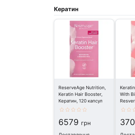
Кератин
ReserveAge Nutrition,
Keratin
Keratin Hair Booster,
With Bi
Кератин, 120 капсул
Resver
60 кап
6579
37
грн
Доставлення
Доста