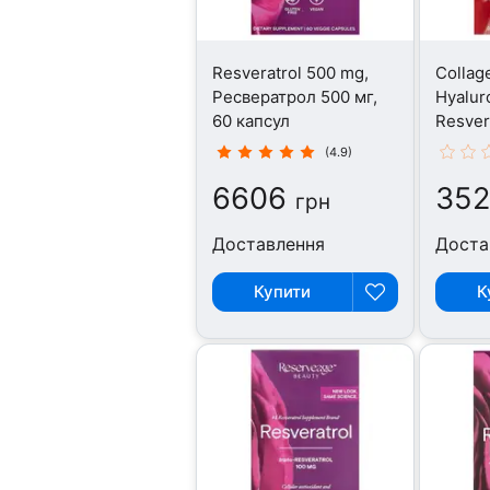
Resveratrol 500 mg,
Collag
Ресвератрол 500 мг,
Hyalur
60 капсул
Resver
Ресвер
(4.9)
капсул
6606
352
грн
Доставлення
Доста
Купити
К