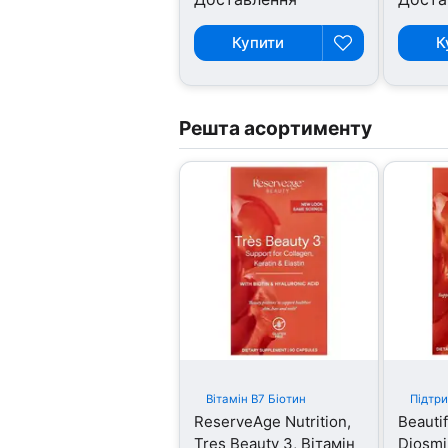
Купити
К
Решта асортименту
Вітамін B7 Біотин
Підтри
ReserveAge Nutrition,
Beautif
Tres Beauty 3, Вітамін
Diosmi