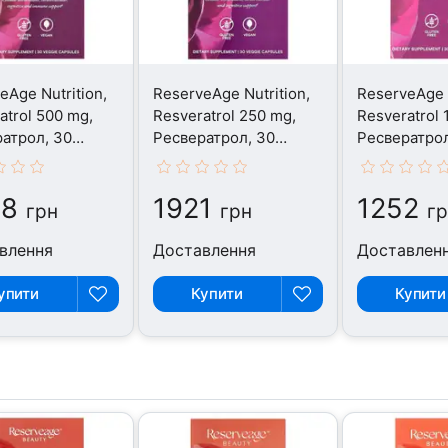
eAge Nutrition,
ReserveAge Nutrition,
ReserveAge N
atrol 500 mg,
Resveratrol 250 mg,
Resveratrol 
атрол, 30
Ресвератрол, 30
Ресвератрол
капсул
капсул
98
1921
1252
грн
грн
г
влення
Доставлення
Доставлен
упити
Купити
Купити