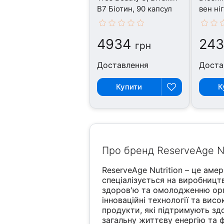
B7 Біотин, 90 капсул
вен ні
4934
243
грн
Доставлення
Доста
Купити
К
Про бренд ReserveAge Nut
ReserveAge Nutrition – це аме
спеціалізується на виробницт
здоров'ю та омолодженню орг
інноваційні технології та вис
продукти, які підтримують здо
загальну життєву енергію та ф