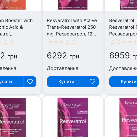
en Booster with
Resveratrol with Active
Resveratrol 
onic Acid &
Trans-Resveratrol 250
Resveratrol 
atrol,
mg, Ресвератрол, 120
Ресвератрол
атрол, 60
капсул
капсул
2
6292
6959
грн
грн
г
влення
Доставлення
Доставлен
упити
Купити
Купити