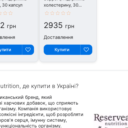
г, 30 капсул
холестерину, 30
капсул
2
2935
грн
грн
влення
Доставлення
упити
Купити
rition, де купити в Україні?
риканський бренд, який
ві харчових добавок, що сприяють
анізму. Компанія використовує
окоякісні інгредієнти, щоб розробляти
ров'я серця, імунну систему,
ункціональність організму.