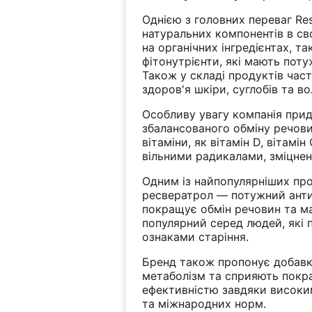
Однією з головних переваг Res
натуральних компонентів в св
на органічних інгредієнтах, та
фітонутрієнти, які мають поту
Також у складі продуктів час
здоров'я шкіри, суглобів та во
Особливу увагу компанія приді
збалансованого обміну речови
вітаміни, як вітамін D, вітамі
вільними радикалами, зміцненн
Одним із найпопулярніших прод
ресвератрол — потужний анти
покращує обмін речовин та ма
популярний серед людей, які 
ознаками старіння.
Бренд також пропонує добавк
метаболізм та сприяють покра
ефективністю завдяки високи
та міжнародних норм.