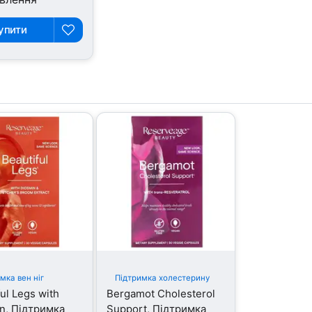
упити
мка вен ніг
Підтримка холестерину
ul Legs with
Bergamot Cholesterol
n, Підтримка
Support, Підтримка