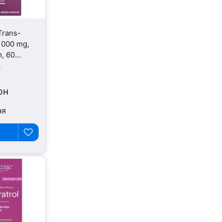
Trans-
1000 mg,
, 60
рн
ня