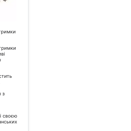
дтримки
дтримки
иві
з
стить
,
 з
і своєю
анських