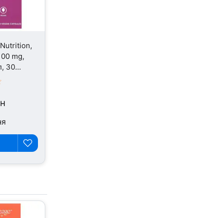
utrition,
100 mg,
, 30
рн
ня