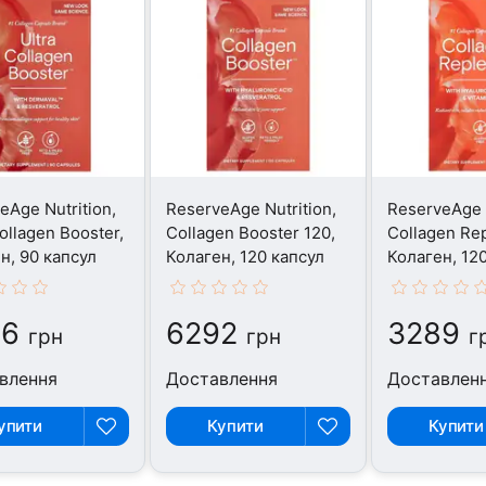
eAge Nutrition,
ReserveAge Nutrition,
ReserveAge N
ollagen Booster,
Collagen Booster 120,
Collagen Rep
н, 90 капсул
Колаген, 120 капсул
Колаген, 12
96
6292
3289
грн
грн
г
влення
Доставлення
Доставлен
упити
Купити
Купити