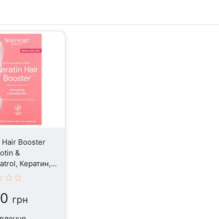
 Hair Booster
otin &
atrol, Кератин,
сул
00
грн
влення