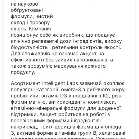
на науково
обґрунтовані
формули, чистий
склад і прозору
якість. Компанія
позиціонує себе як виробник, що поєднує
клінічно релевантні дози інгредієнтів, високу
біодоступність і ретельний контроль якості.
Для споживачів це означає акцент на
ефективності без зайвих наповнювачів, а
також зрозуміле маркування кожного
продукту.
Асортимент Intelligent Labs зазвичай охоплює
популярні категорії: омега-3 з риб’ячого жиру,
пробіотики, вітамін D3 у поєднанні з K2, різні
форми магнію, антиоксидантні комплекси,
вітамінно-мінеральні формули для щоденної
підтримки. Акцент робиться на роботі з
перевіреними формами інгредієнтів:
наприклад, тригліцеридна форма для omega-
3, активні форми вітамінів групи B, хелатовані
мінерали для кращого засвоєння. Упаковки та