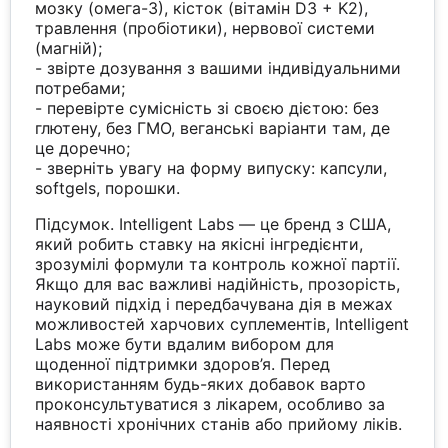
мозку (омега-3), кісток (вітамін D3 + K2),
травлення (пробіотики), нервової системи
(магній);
- звірте дозування з вашими індивідуальними
потребами;
- перевірте сумісність зі своєю дієтою: без
глютену, без ГМО, веганські варіанти там, де
це доречно;
- зверніть увагу на форму випуску: капсули,
softgels, порошки.
Підсумок. Intelligent Labs — це бренд з США,
який робить ставку на якісні інгредієнти,
зрозумілі формули та контроль кожної партії.
Якщо для вас важливі надійність, прозорість,
науковий підхід і передбачувана дія в межах
можливостей харчових суплементів, Intelligent
Labs може бути вдалим вибором для
щоденної підтримки здоров’я. Перед
використанням будь-яких добавок варто
проконсультуватися з лікарем, особливо за
наявності хронічних станів або прийому ліків.