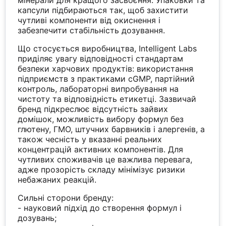
капсули підбираються так, щоб захистити
чутливі компоненти від окиснення і
забезпечити стабільність дозування.
Що стосується виробництва, Intelligent Labs
приділяє увагу відповідності стандартам
безпеки харчових продуктів: використання
підприємств з практиками cGMP, партійний
контроль, лабораторні випробування на
чистоту та відповідність етикетці. Зазвичай
бренд підкреслює відсутність зайвих
домішок, можливість вибору формул без
глютену, ГМО, штучних барвників і алергенів, а
також чесність у вказанні реальних
концентрацій активних компонентів. Для
чутливих споживачів це важлива перевага,
адже прозорість складу мінімізує ризики
небажаних реакцій.
Сильні сторони бренду:
- науковий підхід до створення формул і
дозувань;