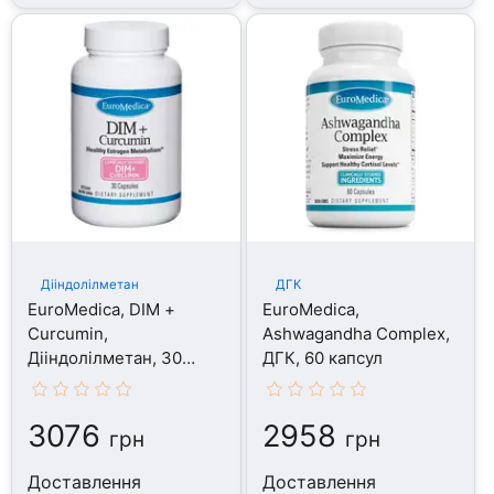
Дііндолілметан
ДГК
EuroMedica, DIM +
EuroMedica,
Curcumin,
Ashwagandha Complex,
Дііндолілметан, 30
ДГК, 60 капсул
капсул
3076
2958
грн
грн
Доставлення
Доставлення