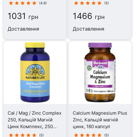
100 цукерок
капсул
(4.9)
(5)
1031
1466
грн
грн
Доставлення
Доставлення
Cal / Mag / Zinc Complex
Calcium Magnesium Plus
250, Кальцій Магній
Zinc, Кальцій магній
Цинк Комплекс, 250
цинк, 180 капсул
таблеток
(5)
(5)