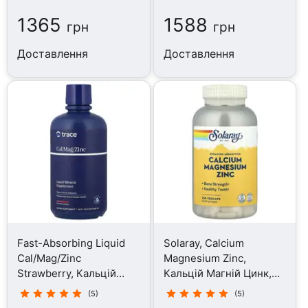
1365
1588
грн
грн
Доставлення
Доставлення
Fast-Absorbing Liquid
Solaray, Calcium
Cal/Mag/Zinc
Magnesium Zinc,
Strawberry, Кальцій
Кальцій Магній Цинк,
магній цинк, 946 мл
250 капсул
(5)
(5)