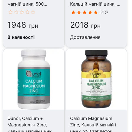
магній цинк, 500
Кальцій магній цинк, 90
таблеток
капсул
(4.6)
1948
2018
грн
грн
В наявності
Доставлення
Qunol, Calcium +
Calcium Magnesium
Magnesium + Zinc,
Zinc, Кальцій магній і
Кальцій магній цинк,
цинк, 250 таблеток