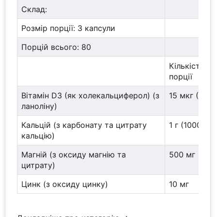
Склад:
Розмір порції: 3 капсули
Порцій всього: 80
Кількість р
порції
Вітамін D3 (як холекальциферол) (з
15 мкг (600
ланоліну)
Кальцій (з карбонату та цитрату
1 г (1000 мг)
кальцію)
Магній (з оксиду магнію та
500 мг
цитрату)
Цинк (з оксиду цинку)
10 мг