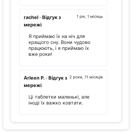
rachel
· Відгук з
1 рік, 1 місяць
мережі
Я приймаю їх на ніч для
кращого сну. Вони чудово
працюють, і я приймаю їх
вже роки!
Arleen P.
· Відгук з
2 роки, 11 місяців
мережі
Ці таблетки маленькі, але
іноді їх важко ковтати.