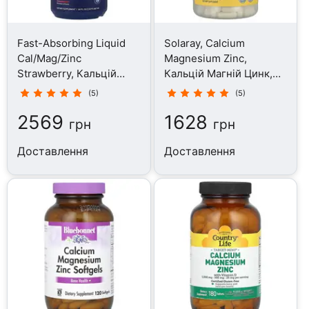
Fast-Absorbing Liquid
Solaray, Calcium
Cal/Mag/Zinc
Magnesium Zinc,
Strawberry, Кальцій
Кальцій Магній Цинк,
магній цинк, 946 мл
250 капсул
(5)
(5)
2569
1628
грн
грн
Доставлення
Доставлення