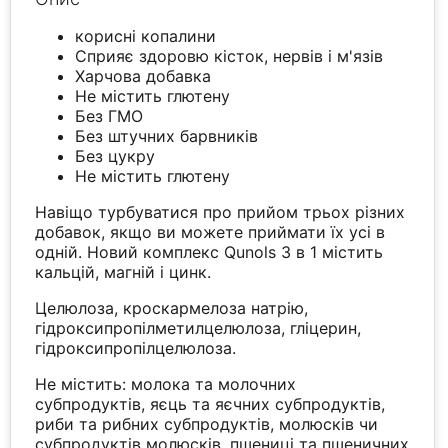
корисні копалини
Сприяє здоровю кісток, нервів і м'язів
Харчова добавка
Не містить глютену
Без ГМО
Без штучних барвників
Без цукру
Не містить глютену
Навіщо турбуватися про прийом трьох різних
добавок, якщо ви можете приймати їх усі в
одній. Новий комплекс Qunols 3 в 1 містить
кальцій, магній і цинк.
Целюлоза, кроскармелоза натрію,
гідроксипропілметилцелюлоза, гліцерин,
гідроксипропілцелюлоза.
Не містить: молока та молочних
субпродуктів, яєць та яєчних субпродуктів,
риби та рибних субпродуктів, молюсків чи
субпродуктів молюсків, пшениці та пшеничних