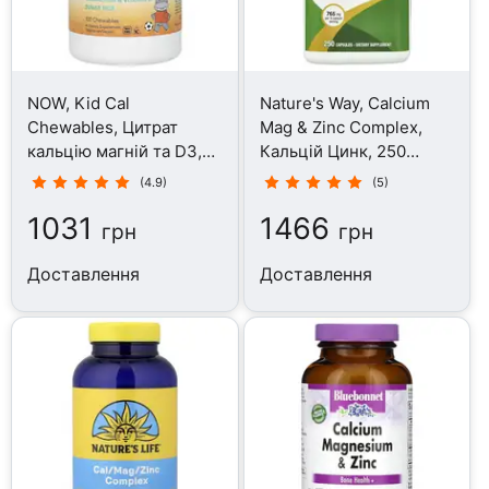
NOW, Kid Cal
Nature's Way, Calcium
Chewables, Цитрат
Mag & Zinc Complex,
кальцію магній та D3,
Кальцій Цинк, 250
100 цукерок
капсул
(4.9)
(5)
1031
1466
грн
грн
Доставлення
Доставлення