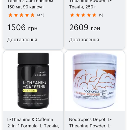
Теанін з СанТеаніном
Theanine Powder, L-
150 мг, 90 капсул
Теанін, 250 г
(4.9)
(5)
1506
2609
грн
грн
Доставлення
Доставлення
L-Theanine & Caffeine
Nootropics Depot, L-
2-in-1 Formula, L-Теанін,
Theanine Powder, L-