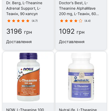
Dr. Berg, L-Theanine
Doctor's Best, L-
Adrenal Support, L-
Theanine AlphaWave
Теанін, 90 капсул
200 mg, L-Теанін, 60
капсул
(4.7)
(4.4)
3196
1092
грн
грн
Доставлення
Доставлення
NOW, L-Theanine 100
NutraLife, L-Theanine