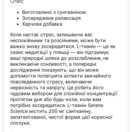
Опис
Виготовлено з сунтеаніном
Зосереджена релаксація
Харчова добавка
Коли настає стрес, залишаючи вас
неспокійними та розсіяними, може бути
важко знову зосередитися. L-теанін — це як
сеанс медитації у пляшці — він підтримує
ваші природні шляхи до розслаблення, не
викликаючи сонливості, а попередні
дослідження показують, що він може
допомогти полегшити аспекти звичайного
повсякденного стресу, включаючи
нервозність та напругу. Це робить його
чудовим вибором для спокійної концентрації
протягом дня або будь-коли, коли вам
потрібно зосередитися. L-теанін Serene
Science містить 200 мг сантеаніну,
запатентованої, чистої форми цієї корисної
сполуки.