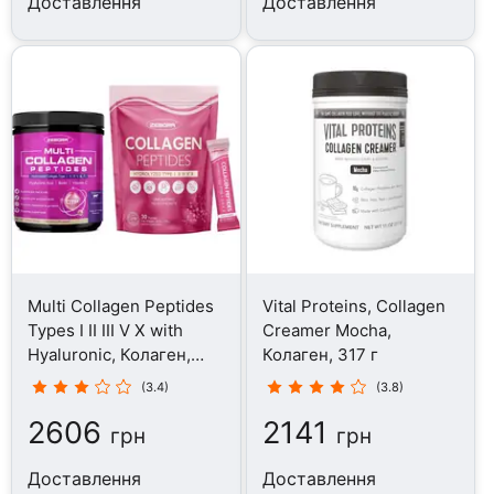
Доставлення
Доставлення
Multi Collagen Peptides
Vital Proteins, Collagen
Types I II III V X with
Creamer Mocha,
Hyaluronic, Колаген,
Колаген, 317 г
350 г
(3.4)
(3.8)
2606
2141
грн
грн
Доставлення
Доставлення