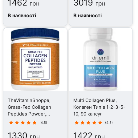
1462
3019
грн
грн
В наявності
В наявності
TheVitaminShoppe,
Multi Collagen Plus,
Grass-Fed Collagen
Колаген Типів 1-2-3-5-
Peptides Powder,
10, 90 капсул
Колаген, 198 г
(4.5)
(4.5)
1330
1422
грн
грн