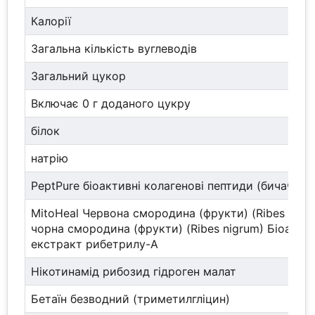
Калорії
Загальна кількість вуглеводів
Загальний цукор
Включає 0 г доданого цукру
білок
натрію
PeptPure біоактивні колагенові пептиди (бичачий)
MitoHeal Червона смородина (фрукти) (Ribes rubru
чорна смородина (фрукти) (Ribes nigrum) Біоакти
екстракт рибетрилу-А
Нікотинамід рибозид гідроген малат
Бетаїн безводний (триметилгліцин)