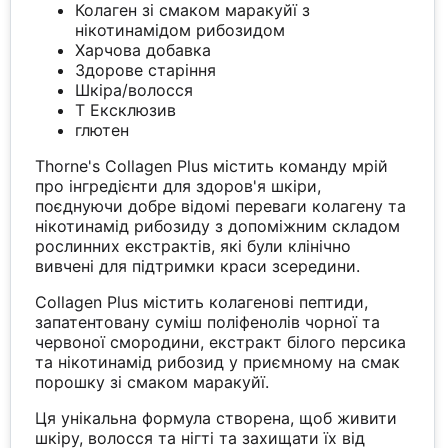
Колаген зі смаком маракуйї з
нікотинамідом рибозидом
Харчова добавка
Здорове старіння
Шкіра/волосся
T Ексклюзив
глютен
Thorne's Collagen Plus містить команду мрій
про інгредієнти для здоров'я шкіри,
поєднуючи добре відомі переваги колагену та
нікотинамід рибозиду з допоміжним складом
рослинних екстрактів, які були клінічно
вивчені для підтримки краси зсередини.
Collagen Plus містить колагенові пептиди,
запатентовану суміш поліфенолів чорної та
червоної смородини, екстракт білого персика
та нікотинамід рибозид у приємному на смак
порошку зі смаком маракуйї.
Ця унікальна формула створена, щоб живити
шкіру, волосся та нігті та захищати їх від