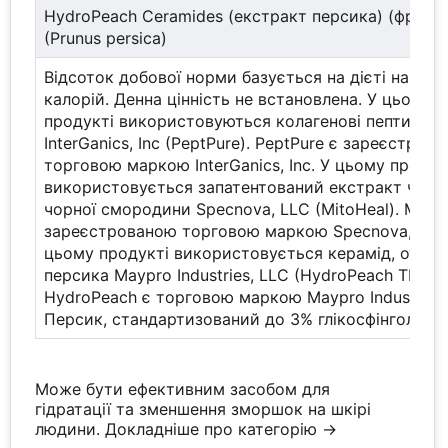
HydroPeach Ceramides (екстракт персика) (фрукт
(Prunus persica)
Відсоток добової норми базується на дієті на 200
калорій. Денна цінність не встановлена. У цьому
продукті використовуються колагенові пептиди
InterGanics, Inc (PeptPure). PeptPure є зареєстров
торговою маркою InterGanics, Inc. У цьому продук
використовується запатентований екстракт черво
чорної смородини Specnova, LLC (MitoHeal). MitoH
зареєстрованою торговою маркою Specnova, LLC
цьому продукті використовується керамід, отри
персика Maypro Industries, LLC (HydroPeach TM).
HydroPeach є торговою маркою Maypro Industries,
Персик, стандартизований до 3% глікосфінголіпіді
Може бути ефективним засобом для
гідратації та зменшення зморшок на шкірі
людини.
Докладніше про категорію →