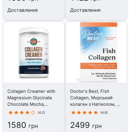
Доставлення
Доставлення
Collagen Creamer with
Doctor's Best, Fish
Magnesium Glycinate
Collagen, Морський
Chocolate Mocha,
колаген з Натіколом, 30
Колаген, 237 г
стіків
(4.2)
(4.8)
1580
2499
грн
грн