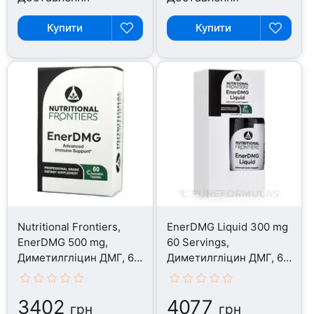
Купити
Купити
Nutritional Frontiers,
EnerDMG Liquid 300 mg
EnerDMG 500 mg,
60 Servings,
Диметилгліцин ДМГ, 60
Диметилгліцин ДМГ, 60
таблеток
мл
3402
4077
грн
грн