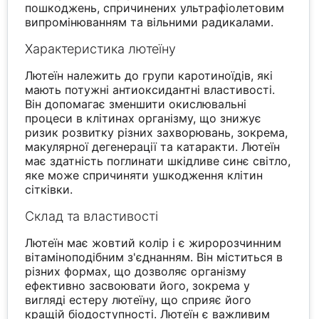
пошкоджень, спричинених ультрафіолетовим
випромінюванням та вільними радикалами.
Характеристика лютеїну
Лютеїн належить до групи каротиноїдів, які
мають потужні антиоксидантні властивості.
Він допомагає зменшити окислювальні
процеси в клітинах організму, що знижує
ризик розвитку різних захворювань, зокрема,
макулярної дегенерації та катаракти. Лютеїн
має здатність поглинати шкідливе синє світло,
яке може спричиняти ушкодження клітин
сітківки.
Склад та властивості
Лютеїн має жовтий колір і є жиророзчинним
вітаміноподібним з'єднанням. Він міститься в
різних формах, що дозволяє організму
ефективно засвоювати його, зокрема у
вигляді естеру лютеїну, що сприяє його
кращій біодоступності. Лютеїн є важливим