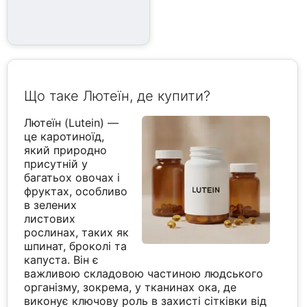
Що таке Лютеїн, де купити?
Лютеїн (Lutein) —
це каротиноїд,
який природно
присутній у
багатьох овочах і
фруктах, особливо
в зелених
листових
рослинах, таких як
шпинат, броколі та
капуста. Він є
важливою складовою частиною людського
організму, зокрема, у тканинах ока, де
виконує ключову роль в захисті сітківки від