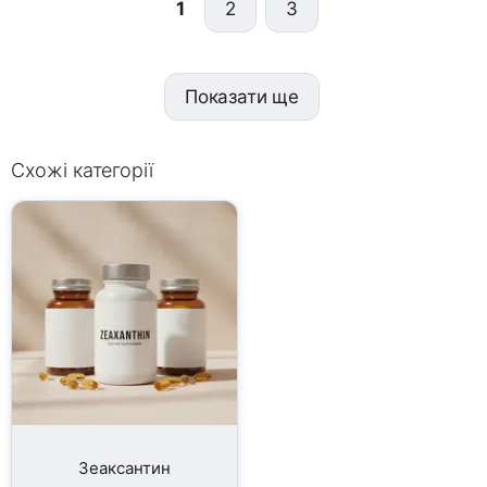
1
2
3
Показати ще
Схожі категорії
Зеаксантин