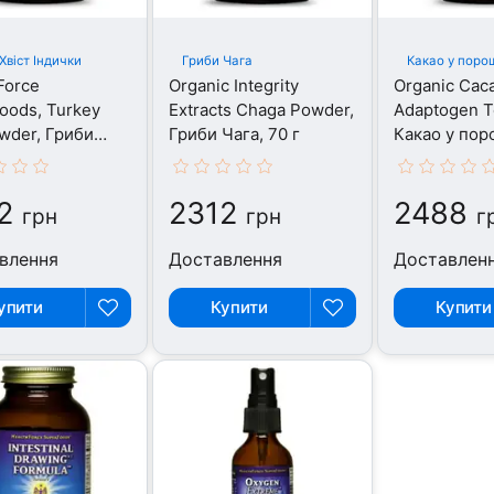
Хвіст Індички
Гриби Чага
Какао у поро
Force
Organic Integrity
Organic Cac
oods, Turkey
Extracts Chaga Powder,
Adaptogen T
owder, Гриби
Гриби Чага, 70 г
Какао у поро
Індички, 65 г
2
2312
2488
грн
грн
г
влення
Доставлення
Доставлен
упити
Купити
Купити