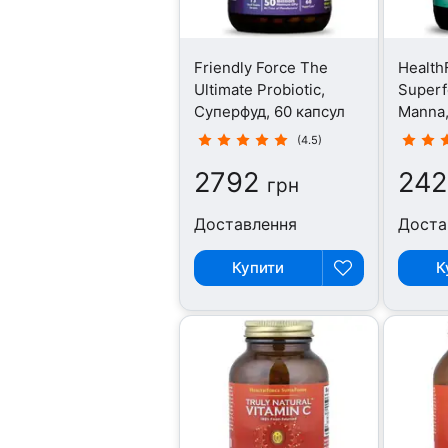
Friendly Force The
Health
Ultimate Probiotic,
Superf
Суперфуд, 60 капсул
Manna,
г
(4.5)
2792
242
грн
Доставлення
Доста
Купити
К