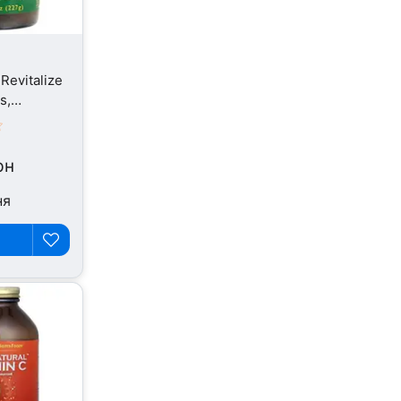
Revitalize
s,
27 г
рн
ня