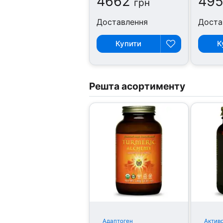
4662
49
грн
Доставлення
Доста
Купити
К
Решта асортименту
Адаптоген
Активо