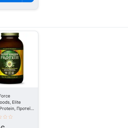
Force
oods, Elite
Protein, Протеїн
кий, 500 г