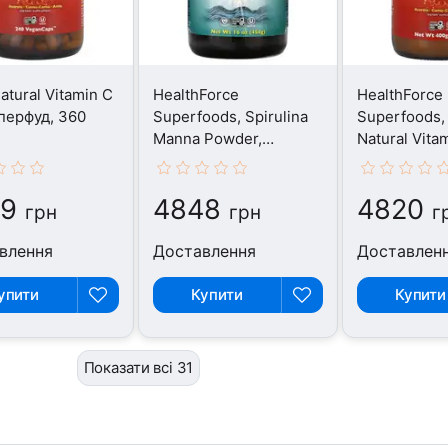
atural Vitamin C
HealthForce
HealthForce
уперфуд, 360
Superfoods, Spirulina
Superfoods, 
Manna Powder,
Natural Vita
Суперфуд, 453.5 г
Суперфуд, 2
29
4848
4820
грн
грн
г
влення
Доставлення
Доставлен
упити
Купити
Купити
Показати всі 31