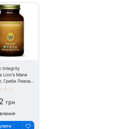
 Integrity
ts Lion's Mane
, Гриби Левова
 60 г
2
грн
влення
упити