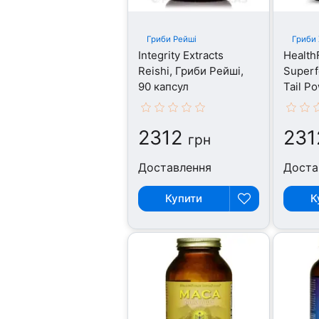
Гриби Рейші
Гриби 
Integrity Extracts
Health
Reishi, Гриби Рейші,
Superf
90 капсул
Tail P
Хвіст 
2312
231
грн
Доставлення
Доста
Купити
К