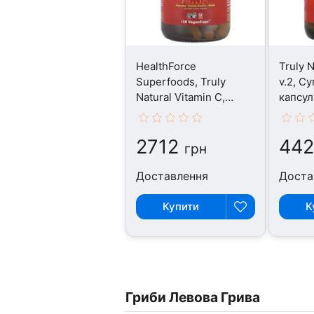
HealthForce
Truly N
Superfoods, Truly
v.2, С
Natural Vitamin C,
капсул
Суперфуд, 120 капсул
2712
44
грн
Доставлення
Доста
Купити
К
Гриби Левова Грива