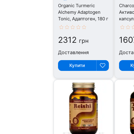
Organic Turmeric
Charco
Alchemy Adaptogen
Активо
Tonic, Адаптоген, 180 г
капсул
2312
160
грн
Доставлення
Доста
Купити
К