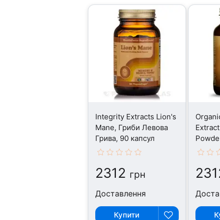
Integrity Extracts Lion's
Organic
Mane, Гриби Левова
Extrac
Грива, 90 капсул
Powder
Грива,
2312
231
грн
Доставлення
Доста
Купити
К