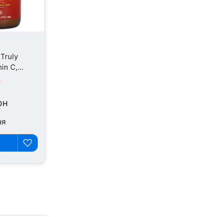
Truly
min C,
70 г
рн
ня