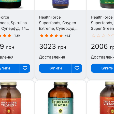
Force
HealthForce
HealthForce
oods, Spirulina
Superfoods, Oxygen
Superfoods, 
 Суперфуд, 149
Extreme, Суперфуд,
Super Green
118.2 мл
Суперфуд, 2
(4.5)
(4.5)
9
3023
2006
грн
грн
г
влення
Доставлення
Доставлен
упити
Купити
Купити