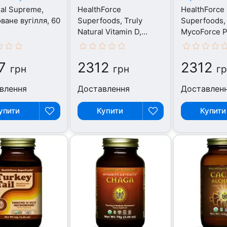
al Supreme,
HealthForce
HealthForce
ване вугілля, 60
Superfoods, Truly
Superfoods,
Natural Vitamin D,
MycoForce P
Вітаміни D3 K2, 1 шт
Гриби, 75 г
7
2312
2312
грн
грн
г
влення
Доставлення
Доставлен
упити
Купити
Купити