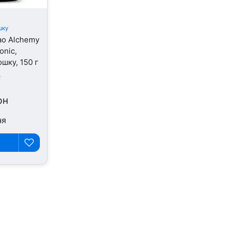
шку
ao Alchemy
onic,
шку, 150 г
рн
ня