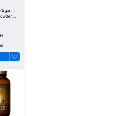
 Organic
owder,
рн
ня