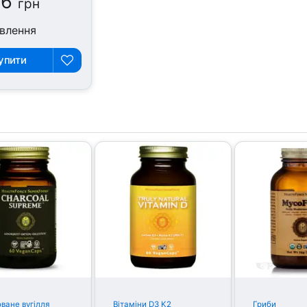
56
грн
влення
упити
ване вугілля
Вітаміни D3 K2
Гриби