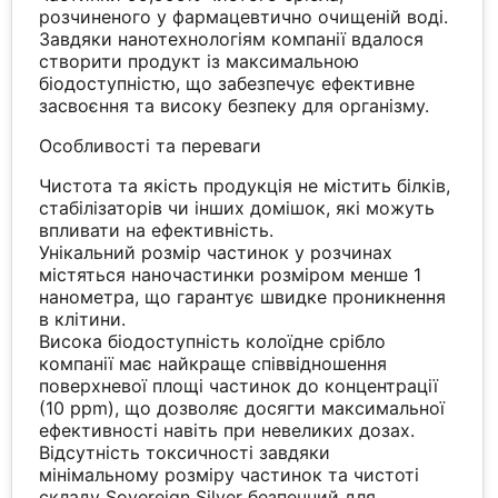
розчиненого у фармацевтично очищеній воді.
Завдяки нанотехнологіям компанії вдалося
створити продукт із максимальною
біодоступністю, що забезпечує ефективне
засвоєння та високу безпеку для організму.
Особливості та переваги
Чистота та якість продукція не містить білків,
стабілізаторів чи інших домішок, які можуть
впливати на ефективність.
Унікальний розмір частинок у розчинах
містяться наночастинки розміром менше 1
нанометра, що гарантує швидке проникнення
в клітини.
Висока біодоступність колоїдне срібло
компанії має найкраще співвідношення
поверхневої площі частинок до концентрації
(10 ppm), що дозволяє досягти максимальної
ефективності навіть при невеликих дозах.
Відсутність токсичності завдяки
мінімальному розміру частинок та чистоті
складу Sovereign Silver безпечний для