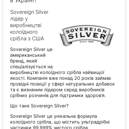
в Україні?
Sovereign Silver
лідер у
виробництві
колоїдного
срібла з США
Sovereign Silver це
американський
бренд, який
спеціалізується на
виробництві колоїдного срібла найвищої
якості. Компанія вже понад 20 років займає
провідні позиції у сфері натуральних добавок
та є визнаним лідером серед виробників
срібних розчинів для підтримки здоров’я.
Що таке Sovereign Silver?
Sovereign Silver це унікальна формула
колоїдного срібла, що містить ультрадрібні
частинки 99,999% чистого срібла,