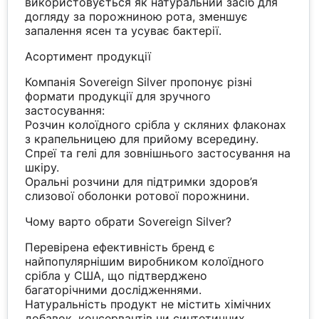
використовується як натуральний засіб для
догляду за порожниною рота, зменшує
запалення ясен та усуває бактерії.
Асортимент продукції
Компанія Sovereign Silver пропонує різні
формати продукції для зручного
застосування:
Розчин колоїдного срібла у скляних флаконах
з крапельницею для прийому всередину.
Спреї та гелі для зовнішнього застосування на
шкіру.
Оральні розчини для підтримки здоров’я
слизової оболонки ротової порожнини.
Чому варто обрати Sovereign Silver?
Перевірена ефективність бренд є
найпопулярнішим виробником колоїдного
срібла у США, що підтверджено
багаторічними дослідженнями.
Натуральність продукт не містить хімічних
добавок, консервантів чи синтетичних