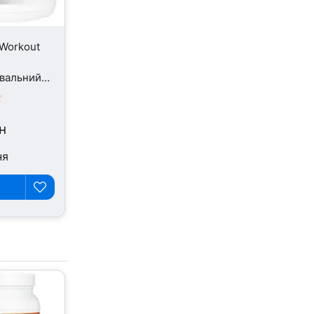
Workout
вальний
24 г
н
ня