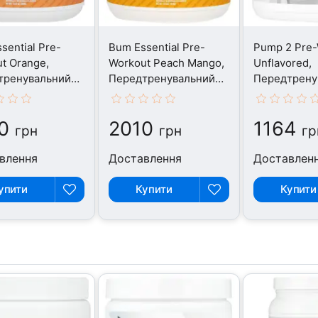
sential Pre-
Bum Essential Pre-
Pump 2 Pre-
t Orange,
Workout Peach Mango,
Unflavored,
тренувальний
Передтренувальний
Передтрену
кс, 399 г
комплекс, 423 г
комплекс, 1
0
2010
1164
грн
грн
гр
влення
Доставлення
Доставлен
упити
Купити
Купити