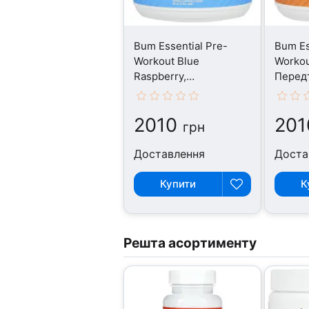
Bum Essential Pre-
Bum Es
Workout Blue
Workou
Raspberry,
Перед
Передтренувальний
компле
комплекс, 408 г
2010
201
грн
Доставлення
Доста
Купити
К
Решта асортименту