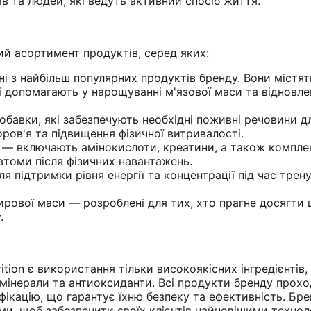
ів та людей, які ведуть активний спосіб життя.
ий асортимент продуктів, серед яких:
і з найбільш популярних продуктів бренду. Вони містят
кі допомагають у нарощуванні м'язової маси та відновлен
обавки, які забезпечують необхідні поживні речовини д
ров'я та підвищення фізичної витривалості.
 — включають амінокислоти, креатини, а також компле
втоми після фізичних навантажень.
я підтримки рівня енергії та концентрації під час трен
рової маси — розроблені для тих, хто прагне досягти
.
ion є використання тільки високоякісних інгредієнтів,
, мінерали та антиоксиданти. Всі продукти бренду прох
фікацію, що гарантує їхню безпеку та ефективність. Бр
ми, щоб забезпечити своїх клієнтів найновішими технол