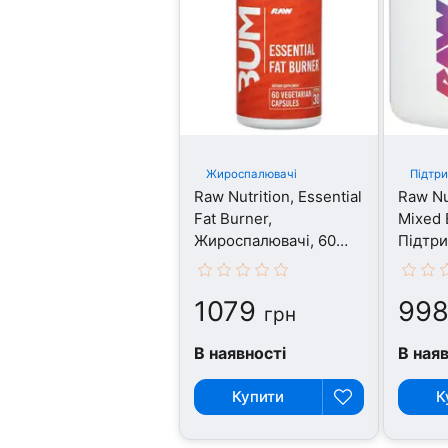
Жироспалювачі
Підтри
Raw Nutrition, Essential
Raw Nu
Fat Burner,
Mixed 
Жироспалювачі, 60
Підтри
капсул
1079
99
грн
В наявності
В ная
Купити
К