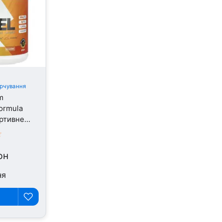
рчування
m
ormula
ртивне
 1620 г
рн
ня