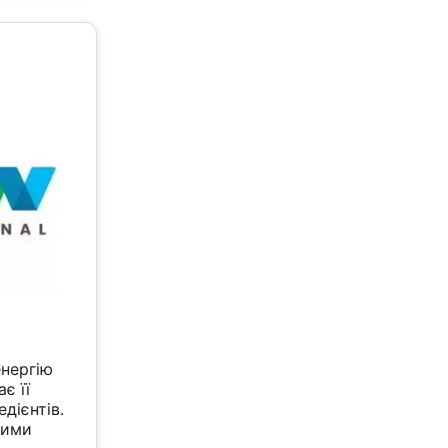
енергію
є її
дієнтів.
ними