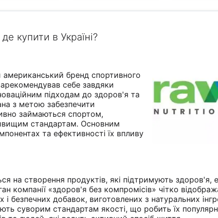
 де купити в Україні?
ий американський бренд спортивного
зарекомендував себе завдяки
нноваційним підходам до здоров'я та
вана з метою забезпечити
тивно займаються спортом,
айвищим стандартам. Основним
мпонентах та ефективності їх впливу
ься на створення продуктів, які підтримують здоров'я, 
ган компанії «здоров'я без компромісів» чітко відобража
 і безпечних добавок, виготовлених з натуральних інгре
ають суворим стандартам якості, що робить їх популяр