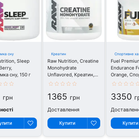
мка сну
Креатин
Спортивне ха
trition, Sleep
Raw Nutrition, Creatine
Fuel Premiu
Berry,
Monohydrate
Endurance F
мка сну, 150 г
Unflavored, Креатин,
Orange, Спо
150 grams
харчування,
8
1365
3350
грн
грн
г
вності
Доставлення
Доставлен
упити
Купити
Купити