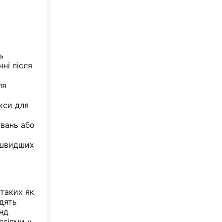
ь
ні після
ля
кси для
увань або
 швидших
 таких як
одять
енд
огіями у