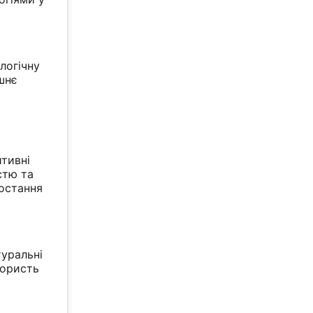
логічну
ишнє
итивні
стю та
ростання
туральні
користь