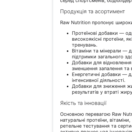
серед спортсменів, бодібілдер
Продукція та асортимент
Raw Nutrition пропонує широк
Протеїнові добавки — одн
високоякісні протеїни, я
тренувань.
Вітаміни та мінерали — д
підтримки загального здо
Добавки для відновлення
зменшення запалення та 
Енергетичні добавки — дл
інтенсивної діяльності.
Добавки для зниження жи
результатів у втраті жиру
Якість та інновації
Основною перевагою Raw Nutrit
натуральні протеїни, вітаміни
ретельне тестування та серти
активно працює над інновація