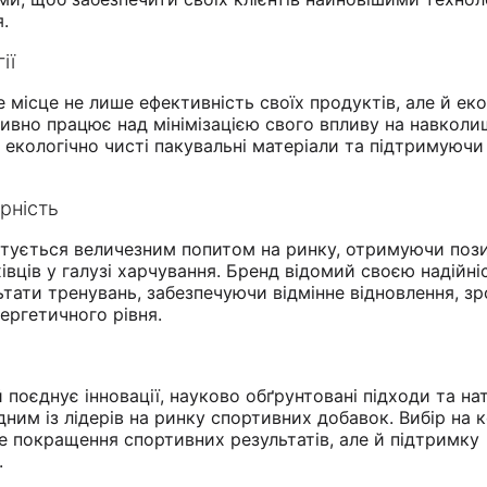
я.
ії
е місце не лише ефективність своїх продуктів, але й еко
ктивно працює над мінімізацією свого впливу на навкол
екологічно чисті пакувальні матеріали та підтримуючи
ярність
стується величезним попитом на ринку, отримуючи поз
хівців у галузі харчування. Бренд відомий своєю надійні
тати тренувань, забезпечуючи відмінне відновлення, з
ергетичного рівня.
й поєднує інновації, науково обґрунтовані підходи та на
дним із лідерів на ринку спортивних добавок. Вибір на 
е покращення спортивних результатів, але й підтримку
.