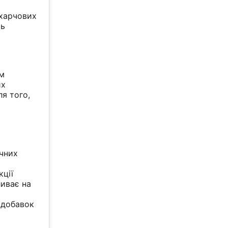
 харчових
ть
ім
их
ля того,
ічних
кції
ливає на
 добавок