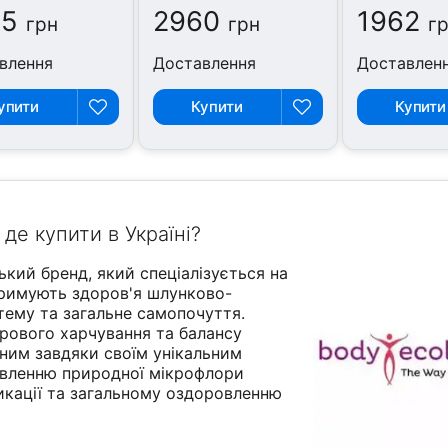
65
2960
1962
грн
грн
г
влення
Доставлення
Доставлен
упити
Купити
Купити
де купити в Україні?
кий бренд, який спеціалізується на
тримують здоров'я шлунково-
тему та загальне самопочуття.
рового харчування та балансу
рним завдяки своїм унікальним
овленню природної мікрофлори
икації та загальному оздоровленню