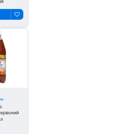
ня
як
y,
 Червоний
мл