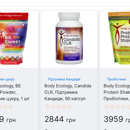
ик цукру
Підтримка Кандиди
Пробіотики
cology, BE
Body Ecology, Candida
Body Ecology
Powder,
CLR, Підтримка
Protein Shak
ик цукру, 1 шт
Кандиди, 90 капсул
Пробіотики,
9
2844
3959
грн
грн
г