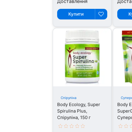
Доставлення
Доста
Купити
К
Спіруліна
Супер
Body Ecology, Super
Body Ec
Spirulina Plus,
SuperG
Спіруліна, 150 г
Суперф