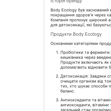
Історія бренду
Body Ecology був заснований 
покращення здоров'я через ха
Компанія пропонує широкий а
для детоксикації, які базують
Продукти Body Ecology
Основними категоріями продук
Пробіотики та ферменти:
кишківника через введен
Продукти включають як кл
допомагають відновити б
Детоксикація: Завдяки с
очищати організм від ток
тих, хто шукає способи 
баланс.
Антиоксиданти та вітамі
антиоксиданти, вітаміни
загальний стан організму