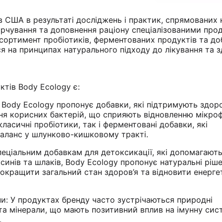
в США в результаті досліджень і практик, спрямованих 
рчування та доповнення раціону спеціалізованими про
сортимент пробіотиків, ферментованих продуктів та до
ся на принципах натурального підходу до лікування та з
тів Body Ecology є:
 Body Ecology пропонує добавки, які підтримують здор
ня корисних бактерій, що сприяють відновленню мікро
асичні пробіотики, так і ферментовані добавки, які
аланс у шлунково-кишковому тракті.
пеціальним добавкам для детоксикації, які допомагают
синів та шлаків, Body Ecology пропонує натуральні ріш
покращити загальний стан здоров’я та відновити енерг
ни: У продуктах бренду часто зустрічаються природні
 та мінерали, що мають позитивний вплив на імунну сис
.