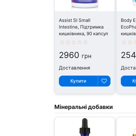
Assist SI Small
Body E
Intestine, Підтримка
EcoPha
кишківника, 90 капсул
кишків
2960
25
грн
Доставлення
Доста
Купити
К
Мінеральні добавки