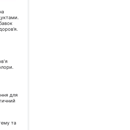
на
дуктами.
бавок
доров’я.
ов'я
флори.
ь
ення для
етичний
тему та