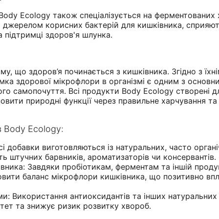
Body Ecology також спеціалізується на ферментованих
м джерелом корисних бактерій для кишківника, сприяю
а підтримці здоров'я шлунка.
му, що здоров’я починається з кишківника. Згідно з їхн
имка здорової мікрофлори в організмі є одним з основн
ого самопочуття. Всі продукти Body Ecology створені д
овити природні функції через правильне харчування та
 Body Ecology:
Всі добавки виготовляються із натуральних, часто орган
ть штучних барвників, ароматизаторів чи консервантів.
вника: Завдяки пробіотикам, ферментам та іншій проду
овити баланс мікрофлори кишківника, що позитивно вп
ми: Використання антиоксидантів та інших натуральних
ітет та знижує ризик розвитку хвороб.