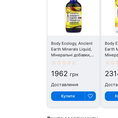
Body Ecology, Ancient
Body E
Earth Minerals Liquid,
Earth M
Мінеральні добавки,
Мінера
60 мл
120 ка
1962
231
грн
Доставлення
Доста
Купити
К