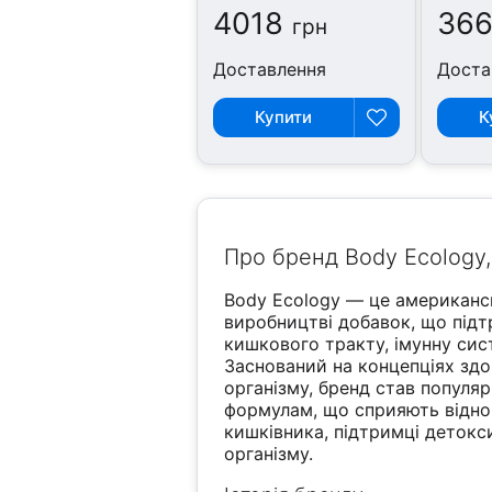
4018
36
грн
Доставлення
Доста
Купити
К
Про бренд Body Ecology, 
Body Ecology — це американсь
виробництві добавок, що під
кишкового тракту, імунну сис
Заснований на концепціях здо
організму, бренд став популя
формулам, що сприяють відн
кишківника, підтримці детокс
організму.