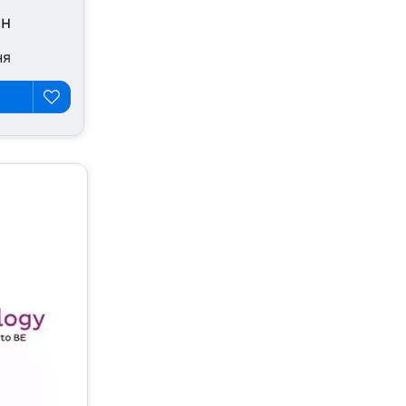
рн
ня