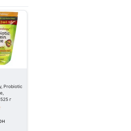
, Probiotic
e,
 525 г
рн