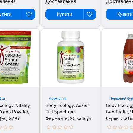
влення
Доставлення
Доставлен
упити
Купити
Купити
фуд
Ферменти
Червоний бур
ology, Vitality
Body Ecology, Assist
Body Ecolog
reen Powder,
Full Spectrum,
BeetBiotic,
уд, 279 г
Ферменти, 90 капсул
буряк, 750 