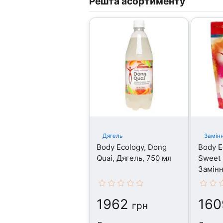
Решта асортименту
Дягель
Замінн
Body Ecology, Dong
Body E
Quai, Дягель, 750 мл
Sweet 
Замінн
1962
160
грн