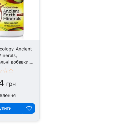
cology, Ancient
inerals,
льні добавки,
псул
4
грн
влення
упити