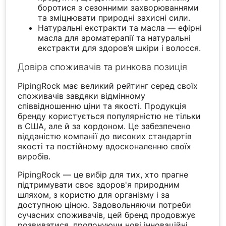
боротися з сезонними захворюваннями
та зміцнювати природні захисні сили.
Натуральні екстракти та масла — ефірні
масла для ароматерапії та натуральні
екстракти для здоров’я шкіри і волосся.
Довіра споживачів та ринкова позиція
PipingRock має великий рейтинг серед своїх
споживачів завдяки відмінному
співвідношенню ціни та якості. Продукція
бренду користується популярністю не тільки
в США, але й за кордоном. Це забезпечено
відданістю компанії до високих стандартів
якості та постійному вдосконаленню своїх
виробів.
PipingRock — це вибір для тих, хто прагне
підтримувати своє здоров'я природним
шляхом, з користю для організму і за
доступною ціною. Задовольняючи потреби
сучасних споживачів, цей бренд продовжує
розвиватися, пропонуючи нові інноваційні