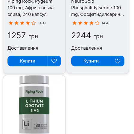
Piping Rock, Pygeum
NeuroGold
100 mg, Африканська
Phosphatidylserine 100
слива, 240 капсул
mg, Фосфатидилсерин,
120 капсул
(4.4)
(4.4)
1257
2244
грн
грн
Доставлення
Доставлення
Купити
Купити