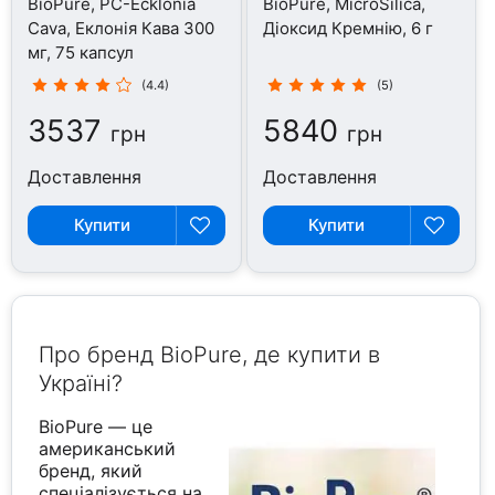
BioPure, PC-Ecklonia
BioPure, MicroSilica,
Cava, Еклонія Кава 300
Діоксид Кремнію, 6 г
мг, 75 капсул
(4.4)
(5)
3537
5840
грн
грн
Доставлення
Доставлення
Купити
Купити
Про бренд BioPure, де купити в
Україні?
BioPure — це
американський
бренд, який
спеціалізується на