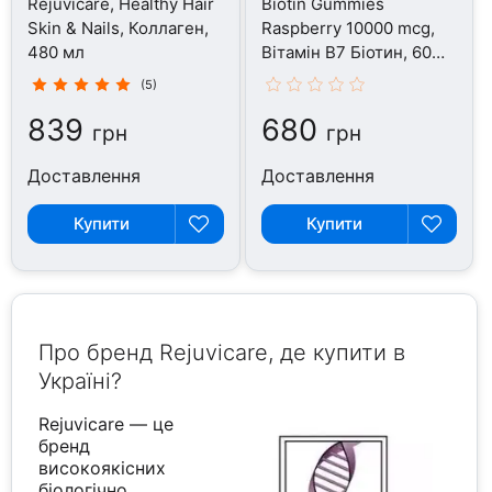
Rejuvicare, Healthy Hair
Biotin Gummies
Skin & Nails, Коллаген,
Raspberry 10000 mcg,
480 мл
Вітамін B7 Біотин, 60
таблеток
(5)
839
680
грн
грн
Доставлення
Доставлення
Купити
Купити
Про бренд Rejuvicare, де купити в
Україні?
Rejuvicare — це
бренд
високоякісних
біологічно