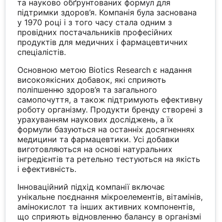
та науково обґрунтованих формул для
підтримки здоров’я. Компанія була заснована
у 1970 році і з того часу стала одним з
провідних постачальників професійних
продуктів для медичних і фармацевтичних
спеціалістів.
Основною метою Biotics Research є надання
високоякісних добавок, які сприяють
поліпшенню здоров’я та загального
самопочуття, а також підтримують ефективну
роботу організму. Продукти бренду створені з
урахуванням наукових досліджень, а їх
формули базуються на останніх досягненнях
медицини та фармацевтики. Усі добавки
виготовляються на основі натуральних
інгредієнтів та ретельно тестуються на якість
і ефективність.
Інноваційний підхід компанії включає
унікальне поєднання мікроелементів, вітамінів,
амінокислот та інших активних компонентів,
що сприяють відновленню балансу в організмі