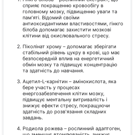
сприяє покращенню кровообігу в
головному мозку, підвищенню уваги та
пам'яті. Відомий своїми
антиоксидантними властивостями, гінкго
білоба допомагає захистити мозкові
клітини від окислювального стресу.
Піколінат хрому – допомагає зберігати
стабільний рівень цукру в крові, що має
безпосередній вплив на енергетичний
обмін мозку та підвищує концентрацію
та здатність до навчання.
Ацетил-L-карнітин – амінокислота, яка
бере участь у процесах
енергозабезпечення клітин мозку,
підвищує ментальну витривалість і
знижує ефекти стресу, покращуючи
здатність до розв'язання складних
завдань.
Родиола рожева – рослинний адаптоген,
що зменшує втомлюваність, знижує