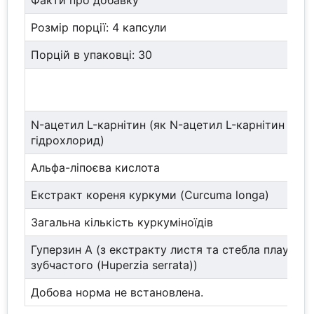
Факти про добавку
Розмір порції: 4 капсули
Порцій в упаковці: 30
N-ацетил L-карнітин (як N-ацетил L-карнітин
гідрохлорид)
Альфа-ліпоєва кислота
Екстракт кореня куркуми (Curcuma longa)
Загальна кількість куркуміноїдів
Гуперзин А (з екстракту листя та стебла плауна
зубчастого (Huperzia serrata))
Добова норма не встановлена.