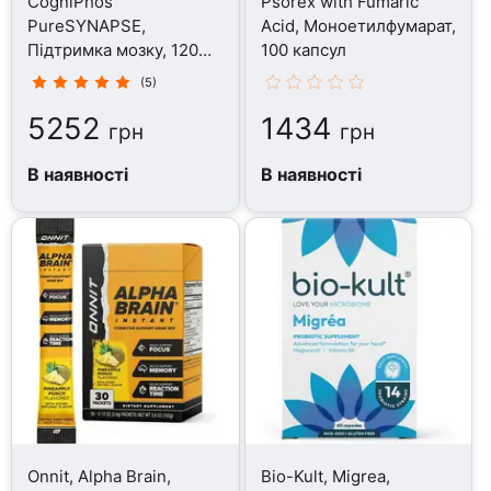
CogniPhos
Psorex with Fumaric
PureSYNAPSE,
Acid, Моноетилфумарат,
Підтримка мозку, 120
100 капсул
капсул
(5)
5252
1434
грн
грн
В наявності
В наявності
Onnit, Alpha Brain,
Bio-Kult, Migrea,