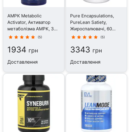
AMPK Metabolic
Pure Encapsulations,
Activator, Активатор
PureLean Satiety,
метаболізма AMPK, 30
Жироспалювачі, 60
таблеток
капсул
(5)
(5)
1934
3343
грн
грн
Доставлення
Доставлення