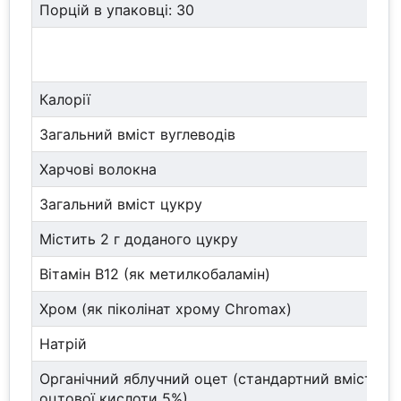
Порцій в упаковці: 30
Калорії
Загальний вміст вуглеводів
Харчові волокна
Загальний вміст цукру
Містить 2 г доданого цукру
Вітамін B12 (як метилкобаламін)
Хром (як піколінат хрому Chromax)
Натрій
Органічний яблучний оцет (стандартний вміст
оцтової кислоти 5%)