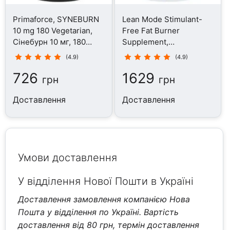
Primaforce, SYNEBURN
Lean Mode Stimulant-
10 mg 180 Vegetarian,
Free Fat Burner
Сінебурн 10 мг, 180
Supplement,
капсул
Жироспалювачі, 150
(4.9)
(4.9)
капсул
726
1629
грн
грн
Доставлення
Доставлення
Умови доставлення
У відділення Нової Пошти в Україні
Доставлення замовлення компанією Нова
Пошта у відділення по Україні. Вартість
доставлення від 80 грн, термін доставлення