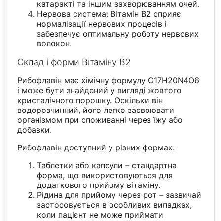
катаракті та іншим захворюванням очей.
Нервова система: Вітамін В2 сприяє
нормалізації нервових процесів і
забезпечує оптимальну роботу нервових
волокон.
Склад і форми Вітаміну В2
Рибофлавін має хімічну формулу C17H20N4O6
і може бути знайдений у вигляді жовтого
кристалічного порошку. Оскільки він
водорозчинний, його легко засвоювати
організмом при споживанні через їжу або
добавки.
Рибофлавін доступний у різних формах:
Таблетки або капсули – стандартна
форма, що використовуються для
додаткового прийому вітаміну.
Рідина для прийому через рот – зазвичай
застосовується в особливих випадках,
коли пацієнт не може приймати