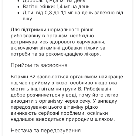
Дорослі: 1,1–1,3 мг на день
Вагітні жінки: 1,4 мг на день
Діти: від 0,3 до 1,1 мг на день залежно від
віку
Для підтримки нормального рівня
рибофлавіну в організмі необхідно
дотримуватись здорового харчування,
включаючи вітамінні добавки тільки за
потреби та за рекомендацією лікаря.
Прийом та засвоєння
Вітамін В2 засвоюється організмом найкраще
під час прийому з їжею, особливо якщо їжа
містить інші вітаміни групи В. Рибофлавін
добре розчиняється у воді, тому його легко
виводити з організму через сечу. У випадку
передозування цього вітаміну рідко
виникають серйозні проблеми, оскільки
надлишок виводиться природним шляхом.
Нестача та передозування