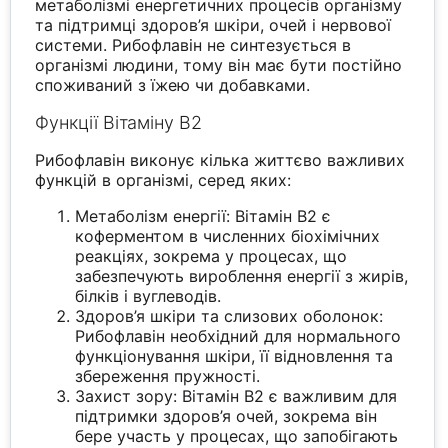
метаболізмі енергетичних процесів організму
та підтримці здоров’я шкіри, очей і нервової
системи. Рибофлавін не синтезується в
організмі людини, тому він має бути постійно
споживаний з їжею чи добавками.
Функції Вітаміну В2
Рибофлавін виконує кілька життєво важливих
функцій в організмі, серед яких:
Метаболізм енергії: Вітамін В2 є
коферментом в численних біохімічних
реакціях, зокрема у процесах, що
забезпечують вироблення енергії з жирів,
білків і вуглеводів.
Здоров’я шкіри та слизових оболонок:
Рибофлавін необхідний для нормального
функціонування шкіри, її відновлення та
збереження пружності.
Захист зору: Вітамін В2 є важливим для
підтримки здоров’я очей, зокрема він
бере участь у процесах, що запобігають