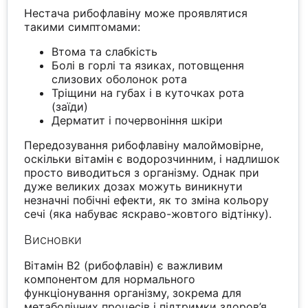
Нестача рибофлавіну може проявлятися
такими симптомами:
Втома та слабкість
Болі в горлі та язиках, потовщення
слизових оболонок рота
Тріщини на губах і в куточках рота
(заїди)
Дерматит і почервоніння шкіри
Передозування рибофлавіну малоймовірне,
оскільки вітамін є водорозчинним, і надлишок
просто виводиться з організму. Однак при
дуже великих дозах можуть виникнути
незначні побічні ефекти, як то зміна кольору
сечі (яка набуває яскраво-жовтого відтінку).
Висновки
Вітамін В2 (рибофлавін) є важливим
компонентом для нормального
функціонування організму, зокрема для
метаболічних процесів і підтримки здоров’я