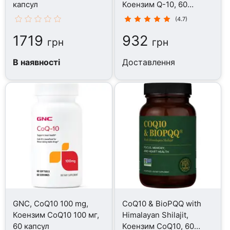
капсул
Коензим Q-10, 60
цукерок
(4.7)
1719
932
грн
грн
В наявності
Доставлення
GNC, CoQ10 100 mg,
CoQ10 & BioPQQ with
Коензим CoQ10 100 мг,
Himalayan Shilajit,
60 капсул
Коензим CoQ10, 60