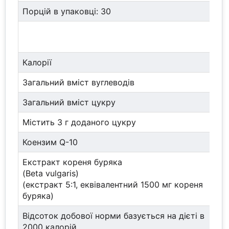
Порцій в упаковці: 30
Кі
по
Калорії
20
Загальний вміст вуглеводів
5 
Загальний вміст цукру
3 
Містить 3 г доданого цукру
Коензим Q-10
10
Екстракт кореня буряка
30
(Beta vulgaris)
(екстракт 5:1, еквівалентний 1500 мг кореня
буряка)
Відсоток добової норми базується на дієті в
2000 калорій.