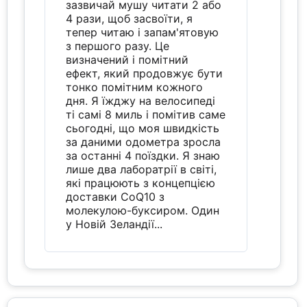
зазвичай мушу читати 2 або
4 рази, щоб засвоїти, я
тепер читаю і запам'ятовую
з першого разу. Це
визначений і помітний
ефект, який продовжує бути
тонко помітним кожного
дня. Я їжджу на велосипеді
ті самі 8 миль і помітив саме
сьогодні, що моя швидкість
за даними одометра зросла
за останні 4 поїздки. Я знаю
лише два лаборатрії в світі,
які працюють з концепцією
доставки CoQ10 з
молекулою-буксиром. Один
у Новій Зеландії...