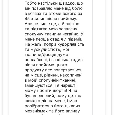
Тобто настільки швидко, що
він позбавляє мене від болю
в м'язах та втоми всього за
45 хвилин після прийому.
Але не лише це, а й зцілює
та підтягує мою запалену
сполучну тканину негайно. У
мене перша стадія ліпідемії.
На жаль, попри худорлявість
та мускулистість, мої
тканини/фасція дуже
послаблені, і за кілька годин
після прийому цього
продукту все повертається
на місце, рідини, накопичені
в моїй сполучній тканині,
зменшуються, і я нарешті
можу носити шорти! Я не
був впевнений, чому це так
швидко діє на мене, і мав
розібратися в його цікавих
механізмах та його впливу