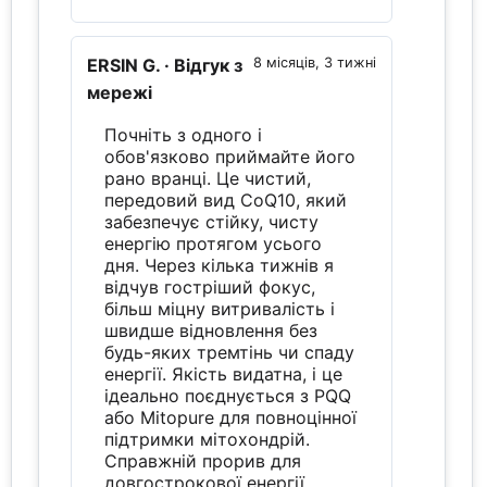
ERSIN G.
· Відгук з
8 місяців, 3 тижні
мережі
Почніть з одного і
обов'язково приймайте його
рано вранці. Це чистий,
передовий вид CoQ10, який
забезпечує стійку, чисту
енергію протягом усього
дня. Через кілька тижнів я
відчув гостріший фокус,
більш міцну витривалість і
швидше відновлення без
будь-яких тремтінь чи спаду
енергії. Якість видатна, і це
ідеально поєднується з PQQ
або Mitopure для повноцінної
підтримки мітохондрій.
Справжній прорив для
довгострокової енергії