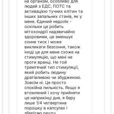
на організм, особливо для
людей з ЕДС, ПОТС та
активацією тучних клітин та
інших запальних станів, як у
мене. Єдиний недолік -
оскільки це робить
мітохондрії надзвичайно
здоровими, це зменшує
сонне тиск і може
викликати безсоння, також
іноді це для мене схоже на
стимуляцію, що мені не
проти вранці. Не той
тремтячий тип стимуляції,
який робить людину
дратівливою чи збудженою.
Зовсім ні. Це просто
спокійна пильність. Якщо я
втомлений і хочу прийняти
це наприкінці дня, я беру
лише 1/4 четвертина
порошку в капсулах і
зберігаю решту.