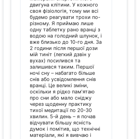
двигуна клітини. У кожного
своя фізіологія, тому ми всі
будемо реагувати трохи по-
різному. Я приймаю лише
одну таблетку рано вранці з
водою на голодний шлунок, і
вже близько до 10-го дня. За
2 години після першої дози
мій тиніт (легкий дзвін у
вухах) посилився та
залишився таким. Першої
ночі сну – набагато більше
снів або усвідомлення снів
вранці. Це великі зміни,
оскільки я рідко пам'ятаю
про сни або мало сніджу
через щоденну практику
тихої медитації по 20-30
хвилин. 5-й день – я почав
відчувати більшу ясність
думок і помітив, що технічні
матеріали, які я вивчаю і