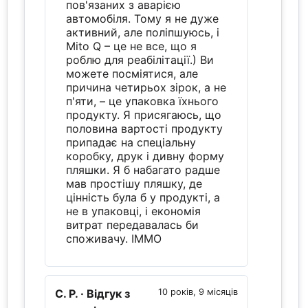
пов'язаних з аварією
автомобіля. Тому я не дуже
активний, але поліпшуюсь, і
Mito Q – це не все, що я
роблю для реабілітації.) Ви
можете посміятися, але
причина четирьох зірок, а не
п'яти, – це упаковка їхнього
продукту. Я присягаюсь, що
половина вартості продукту
припадає на спеціальну
коробку, друк і дивну форму
пляшки. Я б набагато радше
мав простішу пляшку, де
цінність була б у продукті, а
не в упаковці, і економія
витрат передавалась би
споживачу. ІМMO
C. P.
· Відгук з
10 років, 9 місяців