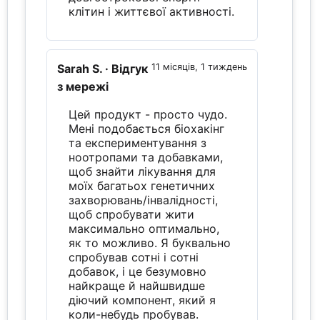
клітин і життєвої активності.
Sarah S.
· Відгук
11 місяців, 1 тиждень
з мережі
Цей продукт - просто чудо.
Мені подобається біохакінг
та експериментування з
ноотропами та добавками,
щоб знайти лікування для
моїх багатьох генетичних
захворювань/інвалідності,
щоб спробувати жити
максимально оптимально,
як то можливо. Я буквально
спробував сотні і сотні
добавок, і це безумовно
найкраще й найшвидше
діючий компонент, який я
коли-небудь пробував.