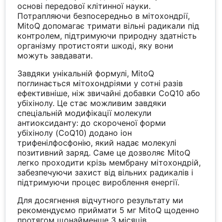
основі передової клітинної науки.
Потрапляючи безпосередньо в мітохондрії,
MitoQ допомагає тримати вільні радикали під
контролем, підтримуючи природну здатність
організму протистояти шкоді, яку вони
можуть завдавати.
Завдяки унікальній формулі, MitoQ
поглинається мітохондріями у сотні разів
ефективніше, ніж звичайні добавки CoQ10 або
убіхінолу. Це стає можливим завдяки
спеціальній модифікації молекули
антиоксиданту: до скороченої форми
убіхінолу (CoQ10) додано іон
трифенілфосфонію, який надає молекулі
позитивний заряд. Саме це дозволяє MitoQ
легко проходити крізь мембрану мітохондрій,
забезпечуючи захист від вільних радикалів і
підтримуючи процес вироблення енергії.
Для досягнення відчутного результату ми
рекомендуємо приймати 5 мг MitoQ щоденно
протягом щонайменше 3 місяців.